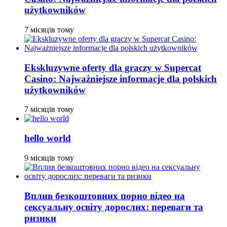
użytkowników
7 місяців тому
Ekskluzywne oferty dla graczy w Supercat
Casino: Najważniejsze informacje dla polskich
użytkowników
7 місяців тому
hello world
9 місяців тому
Вплив безкоштовних порно відео на
сексуальну освіту дорослих: переваги та
ризики