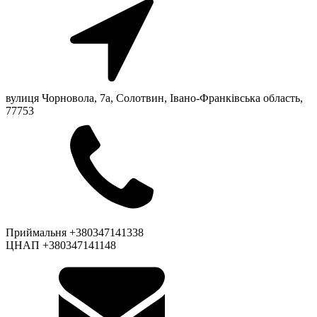
вулиця Чорновола, 7a, Солотвин, Івано-Франківська область,
77753
Приймальня +380347141338
ЦНАП +380347141148