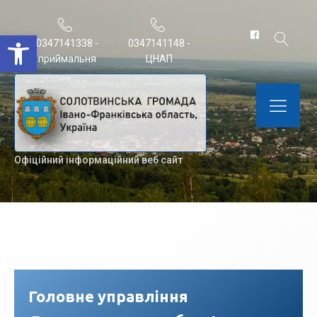
Відкрити Панель інструментів
0347141338 -
0347141148 -
приймальня
ЦНАП
Офіційний інформаційний веб сайт
Головне управління