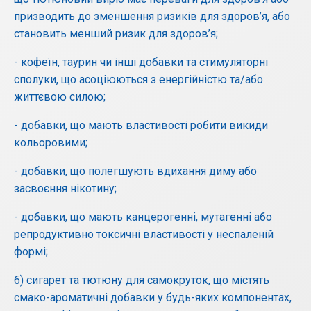
призводить до зменшення ризиків для здоров’я, або
становить менший ризик для здоров’я;
- кофеїн, таурин чи інші добавки та стимуляторні
сполуки, що асоціюються з енергійністю та/або
життєвою силою;
- добавки, що мають властивості робити викиди
кольоровими;
- добавки, що полегшують вдихання диму або
засвоєння нікотину;
- добавки, що мають канцерогенні, мутагенні або
репродуктивно токсичні властивості у неспаленій
формі;
6) сигарет та тютюну для самокруток, що містять
смако-ароматичні добавки у будь-яких компонентах,