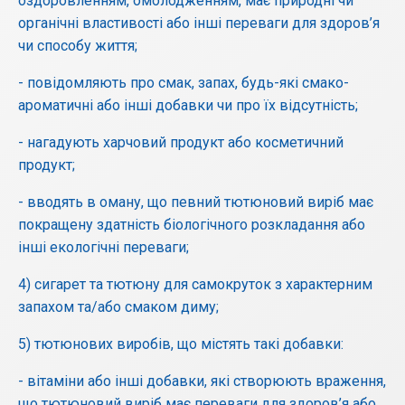
оздоровленням, омолодженням, має природні чи
органічні властивості або інші переваги для здоров’я
чи способу життя;
- повідомляють про смак, запах, будь-які смако-
ароматичні або інші добавки чи про їх відсутність;
- нагадують харчовий продукт або косметичний
продукт;
- вводять в оману, що певний тютюновий виріб має
покращену здатність біологічного розкладання або
інші екологічні переваги;
4) сигарет та тютюну для самокруток з характерним
запахом та/або смаком диму;
5) тютюнових виробів, що містять такі добавки:
- вітаміни або інші добавки, які створюють враження,
що тютюновий виріб має переваги для здоров’я або