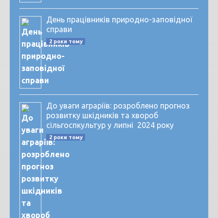
День працівників природно-заповідної
справи
2 роки тому
До уваги аграріїв: розроблено прогноз
розвитку шкідників та хвороб
сільгоспкультур у липні 2024 року
2 роки тому