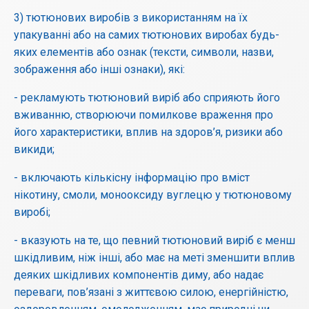
3) тютюнових виробів з використанням на їх
упакуванні або на самих тютюнових виробах будь-
яких елементів або ознак (тексти, символи, назви,
зображення або інші ознаки), які:
- рекламують тютюновий виріб або сприяють його
вживанню, створюючи помилкове враження про
його характеристики, вплив на здоров’я, ризики або
викиди;
- включають кількісну інформацію про вміст
нікотину, смоли, монооксиду вуглецю у тютюновому
виробі;
- вказують на те, що певний тютюновий виріб є менш
шкідливим, ніж інші, або має на меті зменшити вплив
деяких шкідливих компонентів диму, або надає
переваги, пов’язані з життєвою силою, енергійністю,