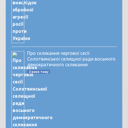
Про скликання чергової сесії
Солотвинської селищної ради восьмого
демократичного скликання
2 роки тому