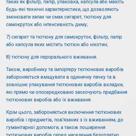
таких як фільтр, папір, упаковка, капсула або мають
будь-які технічні характеристики, що дозволяють
змінювати запах чи смак сигарет, тютюну для
самокруток або інтенсивність диму;
7) сигарет та тютюну для самокруток, фільтр, папір
або капсула яких містить тютюн або нікотин;
8) тютюну для перорального вживання.
Також, виробнику та імпортеру тютюнових виробів
забороняється вміщувати в одиничну пачку та в
зовнішнє упакування тютюнових виробів вкладки,
які прямо чи опосередковано заохочують придбання
тютюнових виробів або їх вживання.
Крім цього, забороняється включення тютюнових
виробів і предметів, пов'язаних з їх вживанням, до
гуманітарної допомоги, а також поширення
тютюнових виробів серед населення безоплатно.