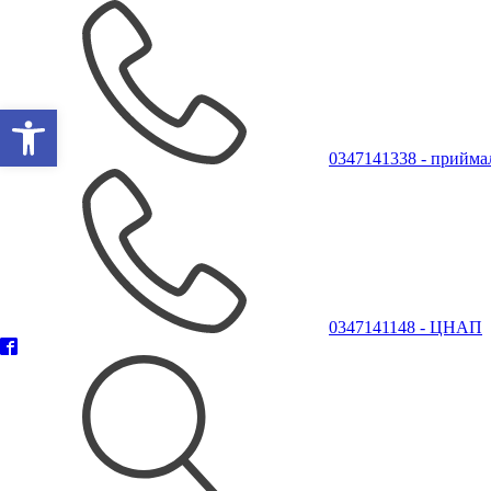
Відкрити Панель інструментів
0347141338 - прийма
0347141148 - ЦНАП