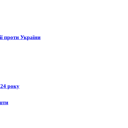
ії проти України
024 року
шти