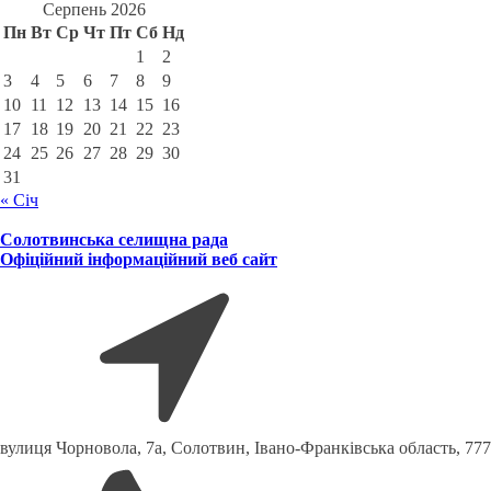
Серпень 2026
Пн
Вт
Ср
Чт
Пт
Сб
Нд
1
2
3
4
5
6
7
8
9
10
11
12
13
14
15
16
17
18
19
20
21
22
23
24
25
26
27
28
29
30
31
« Січ
Солотвинська селищна рада
Офіційний інформаційний веб сайт
вулиця Чорновола, 7a, Солотвин, Івано-Франківська область, 77