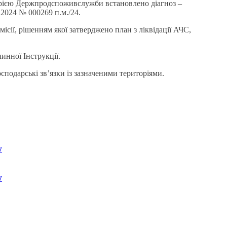
торією Держпродспоживслужби встановлено діагноз –
.2024 № 000269 п.м./24.
ісії, рішенням якої затверджено план з ліквідації АЧС,
инної Інструкції.
сподарські зв’язки із зазначеними територіями.
w
w