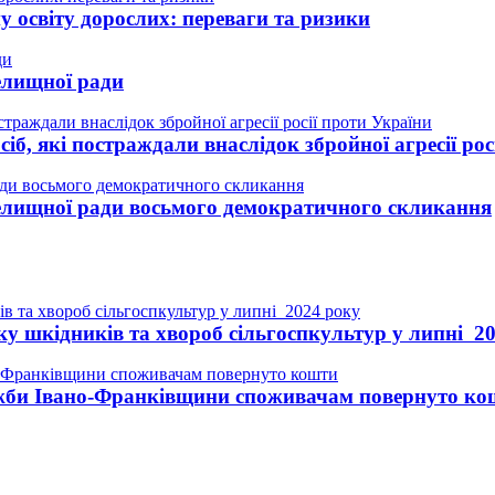
у освіту дорослих: переваги та ризики
елищної ради
іб, які постраждали внаслідок збройної агресії рос
селищної ради восьмого демократичного скликання
ку шкідників та хвороб сільгоспкультур у липні 2
ужби Івано-Франківщини споживачам повернуто ко