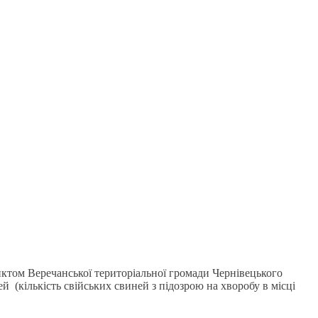
нктом Веречанської територіальної громади Чернівецького
й (кількість свійських свиней з підозрою на хворобу в місці