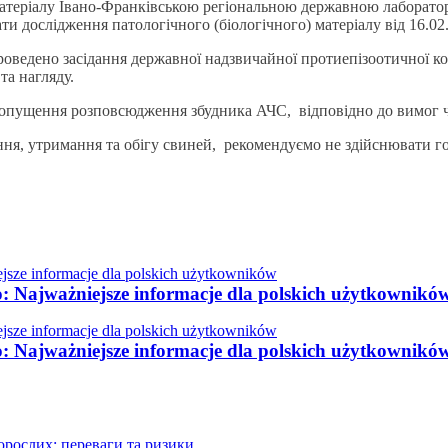
) матеріалу Івано-Франківською регіональною державною лабора
ти дослідження патологічного (біологічного) матеріалу від 16.02
проведено засідання державної надзвичайної протиепізоотичної ком
та нагляду.
едопущення розповсюдження збудника АЧС, відповідно до вимог ч
ння, утримання та обігу свиней, рекомендуємо не здійснювати го
o: Najważniejsze informacje dla polskich użytkownikó
o: Najważniejsze informacje dla polskich użytkownikó