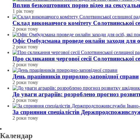
Вплив безкоштовних порно відео на сексуальн
1 рік тому
Склад виконавчого комітету Солотвинської с
2 роки тому
Офіс Омбудсмана проведе онлайн заходи для ос
2 роки тому
Про скликання чергової сесії Солотвинської 
2 роки тому
День працівників природно-заповідної справи
2 роки тому
До уваги аграріїв: розроблено прогноз розвит
2 роки тому
За сприяння спеціалістів Держпродспоживсл
2 роки тому
Календар