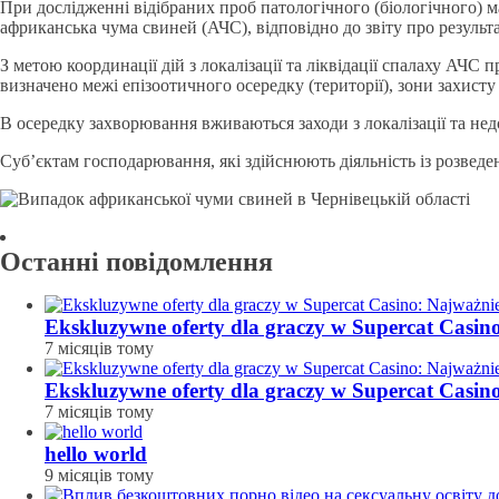
При дослідженні відібраних проб патологічного (біологічного
африканська чума свиней (АЧС), відповідно до звіту про результа
З метою координації дій з локалізації та ліквідації спалаху АЧС 
визначено межі епізоотичного осередку (території), зони захисту 
В осередку захворювання вживаються заходи з локалізації та н
Суб’єктам господарювання, які здійснюють діяльність із розведе
Останні повідомлення
Ekskluzywne oferty dla graczy w Supercat Casin
7 місяців тому
Ekskluzywne oferty dla graczy w Supercat Casin
7 місяців тому
hello world
9 місяців тому