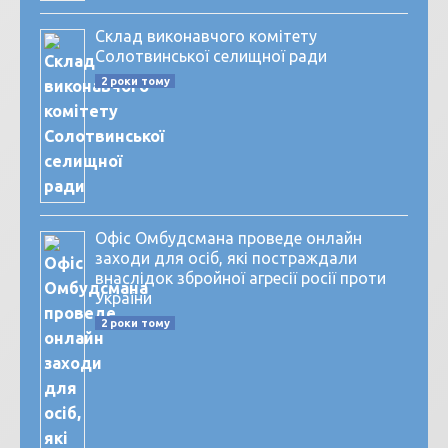
Склад виконавчого комітету
Солотвинської селищної ради
2 роки тому
Офіс Омбудсмана проведе онлайн
заходи для осіб, які постраждали
внаслідок збройної агресії росії проти
України
2 роки тому