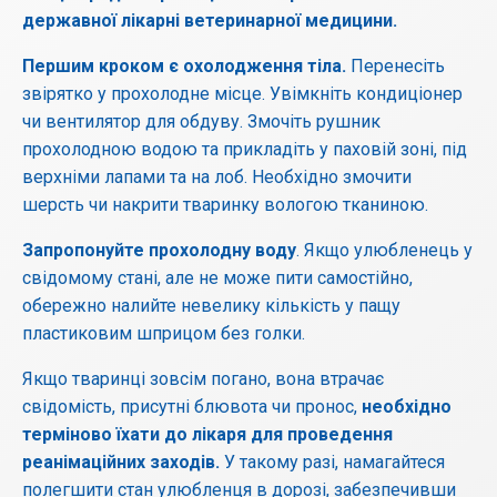
державної лікарні ветеринарної медицини.
Першим кроком є охолодження тіла.
Перенесіть
звірятко у прохолодне місце. Увімкніть кондиціонер
чи вентилятор для обдуву. Змочіть рушник
прохолодною водою та прикладіть у паховій зоні, під
верхніми лапами та на лоб. Необхідно змочити
шерсть чи накрити тваринку вологою тканиною.
Запропонуйте прохолодну воду
. Якщо улюбленець у
свідомому стані, але не може пити самостійно,
обережно налийте невелику кількість у пащу
пластиковим шприцом без голки.
Якщо тваринці зовсім погано, вона втрачає
свідомість, присутні блювота чи пронос,
необхідно
терміново їхати до лікаря для проведення
реанімаційних заходів.
У такому разі, намагайтеся
полегшити стан улюбленця в дорозі, забезпечивши