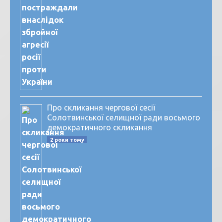
Про скликання чергової сесії
Солотвинської селищної ради восьмого
демократичного скликання
2 роки тому