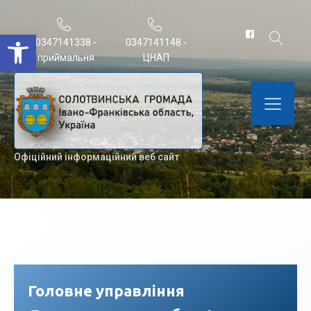
Відкрити Панель інструментів
0347141338 -
0347141148 -
приймальня
ЦНАП
Офіційний інформаційний веб сайт
Головне управління