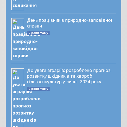
День працівників природно-заповідної
справи
2 роки тому
До уваги аграріїв: розроблено прогноз
розвитку шкідників та хвороб
сільгоспкультур у липні 2024 року
2 роки тому