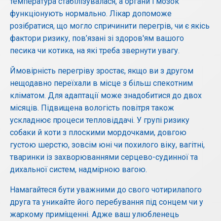
температура стабілізувалася, а органи і мозок
функціонують нормально. Лікар допоможе
розібратися, що могло спричинити перегрів, чи є якісь
фактори ризику, пов’язані зі здоров'ям вашого
песика чи котика, на які треба звернути увагу.
Ймовірність перегріву зростає, якщо ви з другом
нещодавно переїхали в місце з більш спекотним
кліматом. Для адаптації може знадобитися до двох
місяців. Підвищена вологість повітря також
ускладнює процеси тепловіддачі. У групі ризику
собаки й коти з плоскими мордочками, довгою
густою шерстю, зовсім юні чи похилого віку, вагітні,
тваринки із захворюваннями серцево-судинної та
дихальної систем, надмірною вагою.
Намагайтеся бути уважними до свого чотирилапого
друга та уникайте його перебування під сонцем чи у
жаркому приміщенні. Адже ваш улюбленець