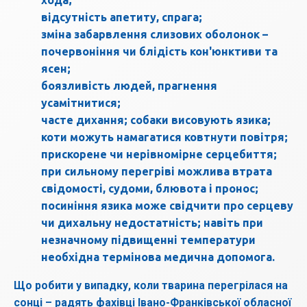
хода;
відсутність апетиту, спрага;
зміна забарвлення слизових оболонок –
почервоніння чи блідість кон'юнктиви та
ясен;
боязливість людей, прагнення
усамітнитися;
часте дихання; собаки висовують язика;
коти можуть намагатися ковтнути повітря;
прискорене чи нерівномірне серцебиття;
при сильному перегріві можлива втрата
свідомості, судоми, блювота і пронос;
посиніння язика може свідчити про серцеву
чи дихальну недостатність; навіть при
незначному підвищенні температури
необхідна термінова медична допомога.
Що робити у випадку, коли тварина перегрілася на
сонці – радять фахівці Івано-Франківської обласної