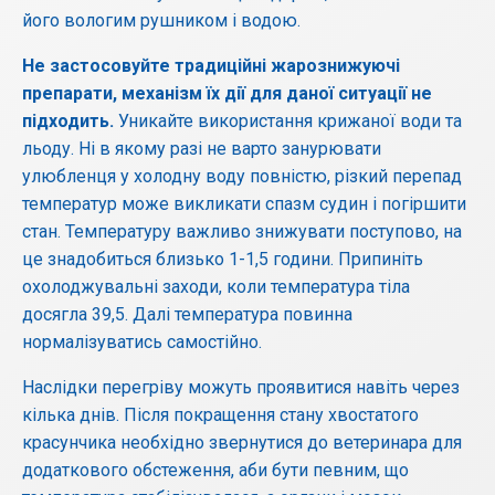
його вологим рушником і водою.
Не застосовуйте традиційні жарознижуючі
препарати, механізм їх дії для даної ситуації не
підходить.
Уникайте використання крижаної води та
льоду. Ні в якому разі не варто занурювати
улюбленця у холодну воду повністю, різкий перепад
температур може викликати спазм судин і погіршити
стан. Температуру важливо знижувати поступово, на
це знадобиться близько 1-1,5 години. Припиніть
охолоджувальні заходи, коли температура тіла
досягла 39,5. Далі температура повинна
нормалізуватись самостійно.
Наслідки перегріву можуть проявитися навіть через
кілька днів. Після покращення стану хвостатого
красунчика необхідно звернутися до ветеринара для
додаткового обстеження, аби бути певним, що