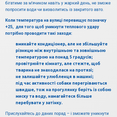
бігатиме за м’ячиком навіть у жаркий день, не зможе
попросити води чи визволитись із закритого авто.
Коли температура на вулиці перевищує позначку
+25, для того щоб уникнути теплового удару
потрібно проводити такі заходи:
вмикайте кондиціонер, але не збільшуйте
різницю між внутрішньою та зовнішньою
температурою на понад 5 градусів;
провітрюйте кімнату, але стежте, щоб
тварина не знаходилася на протязі;
не залишайте улюбленця в машині;
під час активності собаки перегріваються
швидше, тож на прогулянку беріть із собою
миску та воду, намагайтеся більше
перебувати у затінку.
Прислухайтесь до даних порад – і зможете уникнути