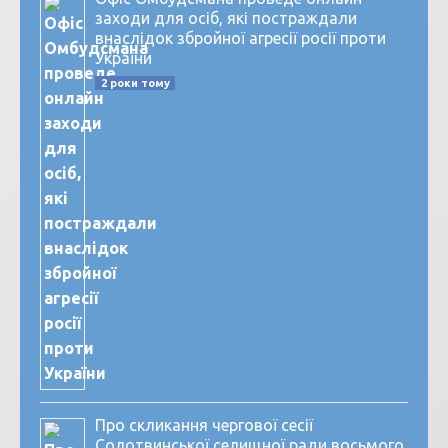
заходи для осіб, які постраждали
внаслідок збройної агресії росії проти
України
2 роки тому
Про скликання чергової сесії
Солотвинської селищної ради восьмого