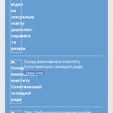
Склад виконавчого комітету
Солотвинської селищної ради
2 роки тому
Офіс Омбудсмана проведе онлайн