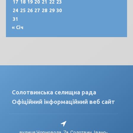
17
18
19
20
21
22
23
24
25
26
27
28
29
30
31
« Січ
Солотвинська селищна рада
Офіційний інформаційний веб сайт
вулиця Чорновола, 7a, Солотвин, Івано-