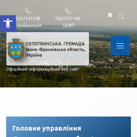
Відкрити Панель інструментів
0347141338 -
0347141148 -
приймальня
ЦНАП
Офіційний інформаційний веб сайт
Головне управління