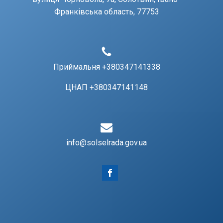
Франківська область, 77753
Приймальня +380347141338
ЦНАП +380347141148
info@solselrada.gov.ua