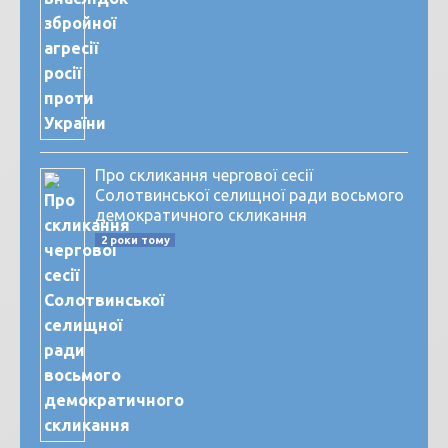
Про скликання чергової сесії
Солотвинської селищної ради восьмого
демократичного скликання
2 роки тому