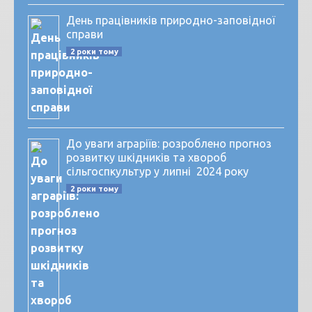
День працівників природно-заповідної
справи
2 роки тому
До уваги аграріїв: розроблено прогноз
розвитку шкідників та хвороб
сільгоспкультур у липні 2024 року
2 роки тому