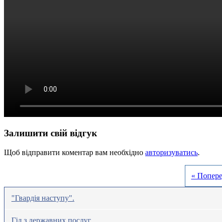
Залишити свій відгук
Щоб відправити коментар вам необхідно
авторизуватись
.
« Попере
"Гвардія наступу".
Гід з державних послуг