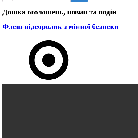
Дошка оголошень, новин та подій
Флеш-відеоролик з мінної безпеки