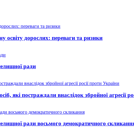
у освіту дорослих: переваги та ризики
селищної ради
іб, які постраждали внаслідок збройної агресії ро
 селищної ради восьмого демократичного скликанн