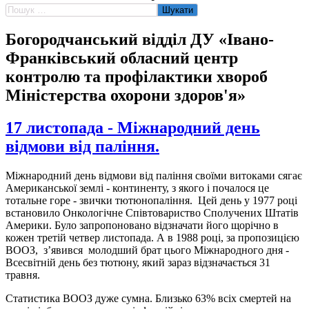
Пошук:
Богородчанський відділ ДУ «Івано-
Франківський обласний центр
контролю та профілактики хвороб
Міністерства охорони здоров'я»
17 листопада - Міжнародний день
відмови від паління.
Міжнародний день відмови від паління своїми витоками сягає
Американської землі - континенту, з якого і почалося це
тотальне горе - звички тютюнопаління. Цей день у 1977 році
встановило Онкологічне Співтовариство Сполучених Штатів
Америки. Було запропоновано відзначати його щорічно в
кожен третій четвер листопада. А в 1988 році, за пропозицією
ВООЗ, з’явився молодший брат цього Міжнародного дня -
Всесвітній день без тютюну, який зараз відзначається 31
травня.
Статистика ВООЗ дуже сумна. Близько 63% всіх смертей на