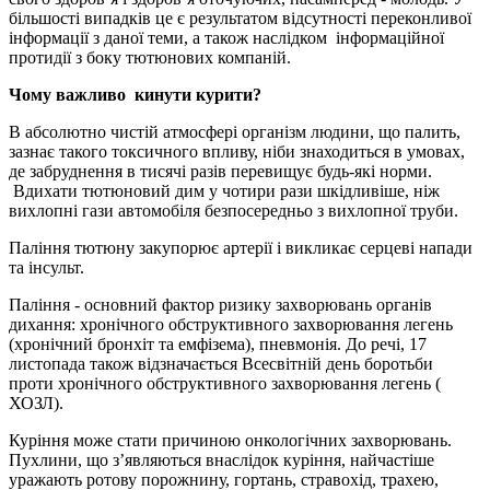
більшості випадків це є результатом відсутності переконливої
інформації з даної теми, а також наслідком інформаційної
протидії з боку тютюнових компаній.
Чому важливо кинути курити?
В абсолютно чистій атмосфері організм людини, що палить,
зазнає такого токсичного впливу, ніби знаходиться в умовах,
де забруднення в тисячі разів перевищує будь-які норми.
Вдихати тютюновий дим у чотири рази шкідливіше, ніж
вихлопні гази автомобіля безпосередньо з вихлопної труби.
Паління тютюну закупорює артерії і викликає серцеві напади
та інсульт.
Паління - основний фактор ризику захворювань органів
дихання: хронічного обструктивного захворювання легень
(хронічний бронхіт та емфізема), пневмонія. До речі, 17
листопада також відзначається Всесвітній день боротьби
проти хронічного обструктивного захворювання легень (
ХОЗЛ).
Куріння може стати причиною онкологічних захворювань.
Пухлини, що з’являються внаслідок куріння, найчастіше
уражають ротову порожнину, гортань, стравохід, трахею,