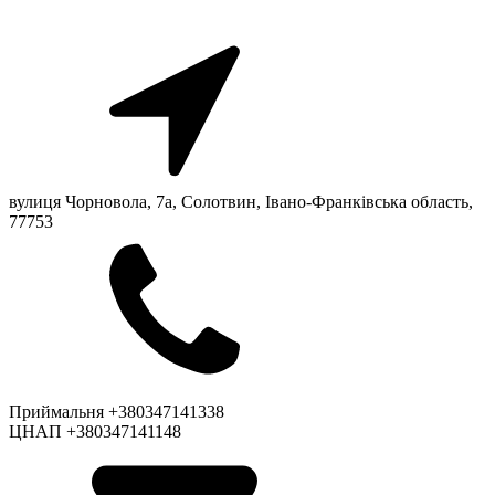
вулиця Чорновола, 7a, Солотвин, Івано-Франківська область,
77753
Приймальня +380347141338
ЦНАП +380347141148