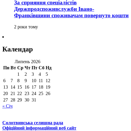
За сприяння спеціалістів
Держпродспоживслужби Івано-
Франківщини споживачам повернуто кошти
2 роки тому
Календар
Липень 2026
Пн
Вт
Ср
Чт
Пт
Сб
Нд
1
2
3
4
5
6
7
8
9
10
11
12
13
14
15
16
17
18
19
20
21
22
23
24
25
26
27
28
29
30
31
« Січ
Солотвинська селищна рада
Офіційний інформаційний веб сайт