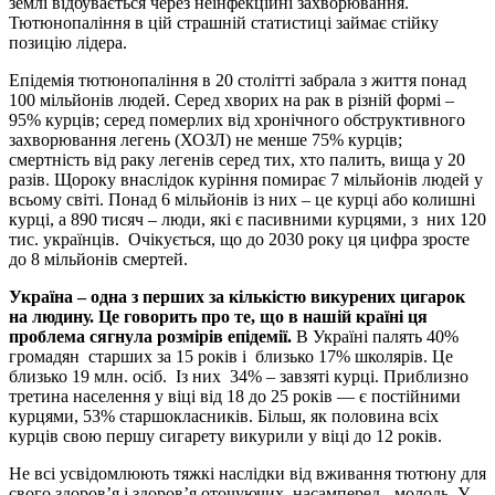
землі відбувається через неінфекційні захворювання.
Тютюнопаління в цій страшній статистиці займає стійку
позицію лідера.
Епідемія тютюнопаління в 20 столітті забрала з життя понад
100 мільйонів людей. Серед хворих на рак в різній формі –
95% курців; серед померлих від хронічного обструктивного
захворювання легень (ХОЗЛ) не менше 75% курців;
смертність від раку легенів серед тих, хто палить, вища у 20
разів. Щороку внаслідок куріння помирає 7 мільйонів людей у
всьому світі. Понад 6 мільйонів із них – це курці або колишні
курці, а 890 тисяч – люди, які є пасивними курцями, з них 120
тис. українців. Очікується, що до 2030 року ця цифра зросте
до 8 мільйонів смертей.
Україна
– одна з перших за кількістю викурених цигарок
на людину. Це говорить про те, що в нашій країні ця
проблема сягнула розмірів епідемії.
В Україні палять 40%
громадян старших за 15 років і близько 17% школярів. Це
близько 19 млн. осіб. Із них 34% – завзяті курці. Приблизно
третина населення у віці від 18 до 25 років — є постійними
курцями, 53% старшокласників. Більш, як половина всіх
курців свою першу сигарету викурили у віці до 12 років.
Не всі усвідомлюють тяжкі наслідки від вживання тютюну для
свого здоров’я і здоров’я оточуючих, насамперед - молодь. У