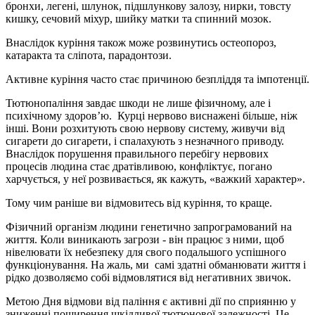
бронхи, легені, шлунок, підшлункову залозу, нирки, товсту
кишку, сечовий міхур, шийку матки та спинний мозок.
Внаслідок куріння також може розвинутись остеопороз,
катаракта та сліпота, парадонтози.
Активне куріння часто стає причиною безпліддя та імпотенції.
Тютюнопаління завдає шкоди не лише фізичному, але і
психічному здоров’ю. Курці нервово виснажені більше, ніж
інші. Вони розхитують свою нервову систему, живучи від
сигарети до сигарети, і спалахують з незначного приводу.
Внаслідок порушення правильного перебігу нервових
процесів людина стає дратівливою, конфліктує, погано
харчується, у неї розвивається, як кажуть, «важкий характер».
Тому чим раніше ви відмовитесь від куріння, то краще.
Фізичний організм людини генетично запрограмований на
життя. Коли виникають загрози - він працює з ними, щоб
нівелювати їх небезпеку для свого подальшого успішного
функціонування. На жаль, ми самі здатні обманювати життя і
рідко дозволяємо собі відмовлятися від негативних звичок.
Метою Дня відмови від паління є активні дії по сприянню у
зниженні поширення шкідливої тютюнової залежності. Це