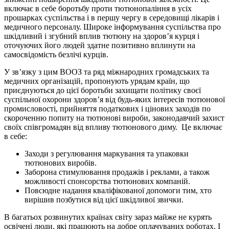
включає в себе боротьбу проти тютюнопаління в усіх
прошарках суспільства і в першу чергу в середовищі лікарів і
медичного персоналу. Широке інформування суспільства про
шкідливий і згубний вплив тютюну на здоров’я курця і
оточуючих його людей здатне позитивно вплинути на
самосвідомість безлічі курців.
У зв’язку з цим ВООЗ та ряд міжнародних громадських та
медичних організацій, пропонують урядам країн, що
приєднуються до цієї боротьби захищати політику своєї
суспільної охорони здоров’я від будь-яких інтересів тютюнової
промисловості, прийняття податкових і цінових заходів по
скороченню попиту на тютюнові вироби, законодавчий захист
своїх співгромадян від впливу тютюнового диму. Це включає
в себе:
Заходи з регулювання маркування та упаковки
тютюнових виробів.
Заборона стимулювання продажів і реклами, а також
можливості спонсорства тютюнових компаній.
Повсюдне надання кваліфікованої допомоги тим, хто
вирішив позбутися від цієї шкідливої звички.
В багатьох розвинутих країнах світу зараз майже не курять
освічені люди, які працюють на добре оплачуваних роботах. І