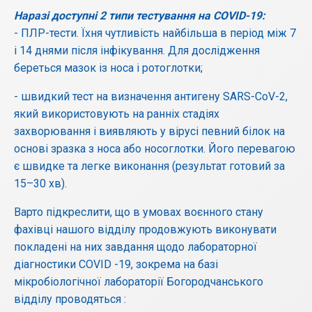
Наразі доступні 2 типи тестування на
COVID
-19:
- ПЛР-тести. Їхня чутливість найбільша в період між 7
і 14 днями після інфікування. Для дослідження
береться мазок із носа і ротоглотки;
- швидкий тест на визначення антигену SARS-CoV-2,
який використовують на ранніх стадіях
захворювання і виявляють у вірусі певний білок на
основі зразка з носа або носоглотки. Його перевагою
є швидке та легке виконання (результат готовий за
15–30 хв).
Варто підкреслити, що в умовах воєнного стану
фахівці нашого відділу продовжують виконувати
покладені на них завдання щодо лабораторної
діагностики COVID -19, зокрема на базі
мікробіологічної лабораторії Богородчанського
відділу проводяться :