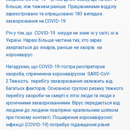
більше, ніж тижнем раніше. Працівниками відділу
зареєстровано та опрацьовано 183 випадки
захворювання на COVID-19.
Річ у тім, що COVID-19 нікуди не зник ні у світі, ні в
Україні. Наразі більша частина тих, хто зараз
звертається до лікарів, раніше не хворів на
коронавірус.
Нагадуємо, що COVID-19-гостра респіраторна
хвороба, спричинена коронавірусом SARS-CoV-
2.Тяжкість перебігу захворювання залежить від
багатьох факторів. Основною групою ризику тяжкого
перебігу хвороби чи смерті є літні люди та люди з
хронічними захворюваннями. Вірус передається від
людини до людини повітряно-крапельним шляхом
при тісному контакті. Поширення коронавірусної
інфекції (COVID-19) потребує підвищення рівня