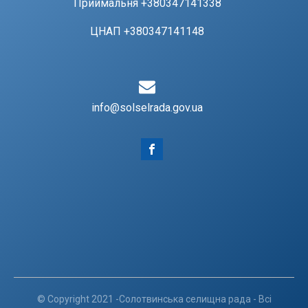
Приймальня +380347141338
ЦНАП +380347141148
info@solselrada.gov.ua
© Copyright 2021 -Солотвинська селищна рада - Всі