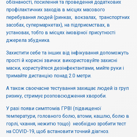
обізнаності, посилення та проведення додаткових
профілактичних заходів в місцях масового
перебування людей (ринках, вокзалах, транспортних
засобах, супермаркетах), на підприємствах, в
установах, тобто в місцях імовірної присутності
джерела збудника.
Захистити себе та інших від інфікування допоможуть
прості й корисні звички: використовуйте захисні
маски, користуйтеся дезінфектантами, мийте руки і
тримайте дистанцію понад 2.0 метри.
А також своєчасне тестування захищає людей із груп
ризику, стримує розповсюдження хвороби.
У разі появи симптомів ГРВІ (підвищеної
температури, головного болю, втоми, кашлю, болю в
горлі, чхання, нежитю тощо) необхідно зробити тест
на COVID-19, щоб встановити точний діагноз.