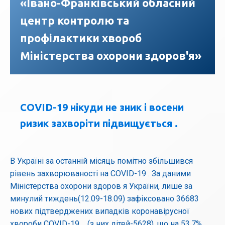
«Івано-Франківський обласний
центр контролю та
профілактики хвороб
Міністерства охорони здоров'я»
COVID-19 нікуди не зник і восени
ризик захворіти підвищується .
В Україні за останній місяць помітно збільшився
рівень захворюваності на COVID-19 . За даними
Міністерства охорони здоров я України, лише за
минулий тиждень(12.09-18.09) зафіксовано 36683
нових підтверджених випадків коронавірусної
хвороби COVID-19 (з них дітей-5628), що на 53,7%