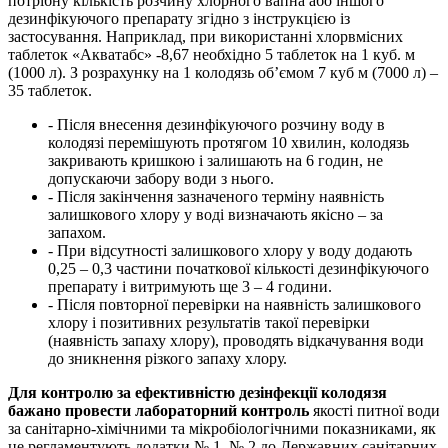
потрібну кількість розчину хлорного вапна або іншого
дезинфікуючого препарату згідно з інструкцією із
застосування. Наприклад, при використанні хлорвмісних
таблеток «Акватабс» -8,67 необхідно 5 таблеток на 1 куб. м
(1000 л). З розрахунку на 1 колодязь об’ємом 7 куб м (7000 л) –
35 таблеток.
- Після внесення дезинфікуючого розчину воду в
колодязі перемішують протягом 10 хвилин, колодязь
закривають кришкою і залишають на 6 годин, не
допускаючи забору води з нього.
- Після закінчення зазначеного терміну наявність
залишкового хлору у воді визначають якісно – за
запахом.
- При відсутності залишкового хлору у воду додають
0,25 – 0,3 частини початкової кількості дезинфікуючого
препарату і витримують ще 3 – 4 години.
- Після повторної перевірки на наявність залишкового
хлору і позитивних результатів такої перевірки
(наявність запаху хлору), проводять відкачування води
до зникнення різкого запаху хлору.
Для контролю за ефективністю дезінфекції колодязя
бажано провести лабораторний контроль
якості питної води
за санітарно-хімічними та мікробіологічними показниками, як
це регламентують додатки № 1, № 2 до Державних санітарних