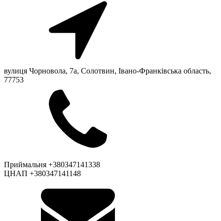
вулиця Чорновола, 7a, Солотвин, Івано-Франківська область,
77753
Приймальня +380347141338
ЦНАП +380347141148