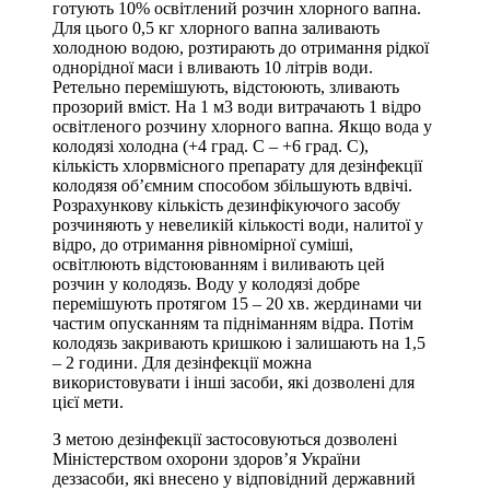
готують 10% освітлений розчин хлорного вапна.
Для цього 0,5 кг хлорного вапна заливають
холодною водою, розтирають до отримання рідкої
однорідної маси і вливають 10 літрів води.
Ретельно перемішують, відстоюють, зливають
прозорий вміст. На 1 м3 води витрачають 1 відро
освітленого розчину хлорного вапна. Якщо вода у
колодязі холодна (+4 град. C – +6 град. C),
кількість хлорвмісного препарату для дезінфекції
колодязя об’ємним способом збільшують вдвічі.
Розрахункову кількість дезинфікуючого засобу
розчиняють у невеликій кількості води, налитої у
відро, до отримання рівномірної суміші,
освітлюють відстоюванням і виливають цей
розчин у колодязь. Воду у колодязі добре
перемішують протягом 15 – 20 хв. жердинами чи
частим опусканням та підніманням відра. Потім
колодязь закривають кришкою і залишають на 1,5
– 2 години. Для дезінфекції можна
використовувати і інші засоби, які дозволені для
цієї мети.
З метою дезінфекції застосовуються дозволені
Міністерством охорони здоров’я України
деззасоби, які внесено у відповідний державний