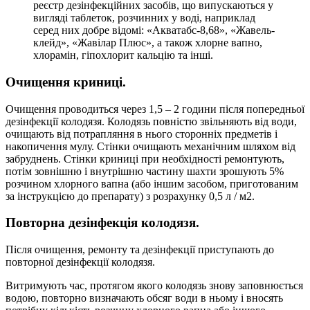
реєстр дезінфекційних засобів, що випускаються у
вигляді таблеток, розчинних у воді, наприклад
серед них добре відомі: «Акватабс-8,68», «Жавель-
клейд», «Жавілар Плюс», а також хлорне вапно,
хлорамін, гіпохлорит кальцію та інші.
Очищення криниці.
Очищення проводиться через 1,5 – 2 години після попередньої
дезінфекції колодязя. Колодязь повністю звільняють від води,
очищають від потрапляння в нього сторонніх предметів і
накопичення мулу. Стінки очищають механічним шляхом від
забруднень. Стінки криниці при необхідності ремонтують,
потім зовнішню і внутрішню частину шахти зрошують 5%
розчином хлорного вапна (або іншим засобом, приготованим
за інструкцією до препарату) з розрахунку 0,5 л / м2.
Повторна дезінфекція колодязя.
Після очищення, ремонту та дезінфекції приступають до
повторної дезінфекції колодязя.
Витримують час, протягом якого колодязь знову заповнюється
водою, повторно визначають обсяг води в ньому і вносять