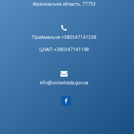
Франківська область, 77753
Приймальня +380347141338
ЦНАП +380347141148
info@solselrada.gov.ua