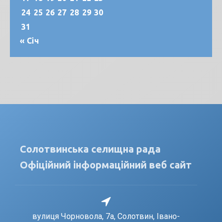
24
25
26
27
28
29
30
31
« Січ
Солотвинська селищна рада
Офіційний інформаційний веб сайт
вулиця Чорновола, 7a, Солотвин, Івано-