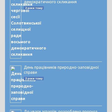
демократичного скликання
2 роки тому
День працівників природно-заповідної
справи
2 роки тому
До уваги аграріїв: розроблено прогноз