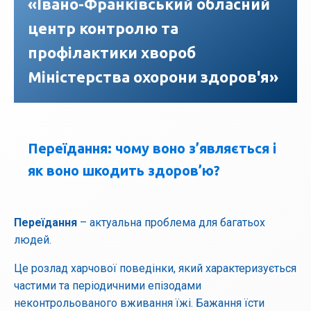
«Івано-Франківський обласний
центр контролю та
профілактики хвороб
Міністерства охорони здоров'я»
Переїдання: чому воно з’являється і
як воно шкодить здоров’ю?
Переїдання
– актуальна проблема для багатьох
людей.
Це розлад харчової поведінки, який характеризується
частими та періодичними епізодами
неконтрольованого вживання їжі. Бажання їсти