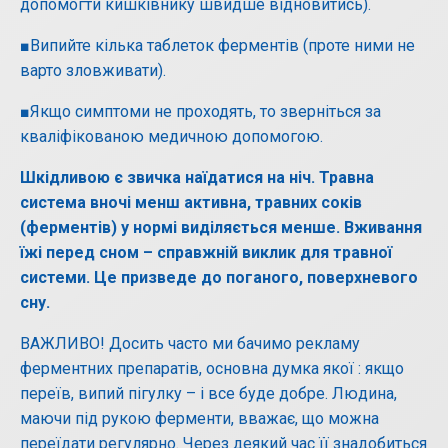
допомогти кишківнику швидше відновитись).
■Випийте кілька таблеток ферментів (проте ними не
варто зловживати).
■Якщо симптоми не проходять, то зверніться за
кваліфікованою медичною допомогою.
Шкідливою є звичка наїдатися на ніч. Травна
система вночі менш активна, травних соків
(ферментів) у нормі виділяється менше. Вживання
їжі перед сном – справжній виклик для травної
системи. Це призведе до поганого, поверхневого
сну.
ВАЖЛИВО! Досить часто ми бачимо рекламу
ферментних препаратів, основна думка якої : якщо
переїв, випий пігулку – і все буде добре. Людина,
маючи під рукою ферменти, вважає, що можна
переїдати регулярно. Через деякий час її знадобиться