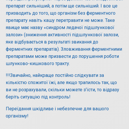
препарат сильніший, а потім ще сильніший. І все це
призводить до того, що організм без ферментного
препарату навіть кашу перетравити не може. Таке
явище має назву «синдром ледачої підшлункової
залози» (зниження активності підшлункової залози,
яке відбувається в результаті звикання до
ферментних препаратів). Зловживання ферментними
препаратами може призвести до порушення роботи
шлунково-кишкового тракту.
!!!Звичайно, найкраще постійно слідкувати за
кількістю спожитої їжі, але якщо трапилось так, що
ви не розрахували, скільки можете з’їсти, то відразу
беріть ситуацію під контроль!
Переїдання шкідливе і небезпечне для вашого
організму!