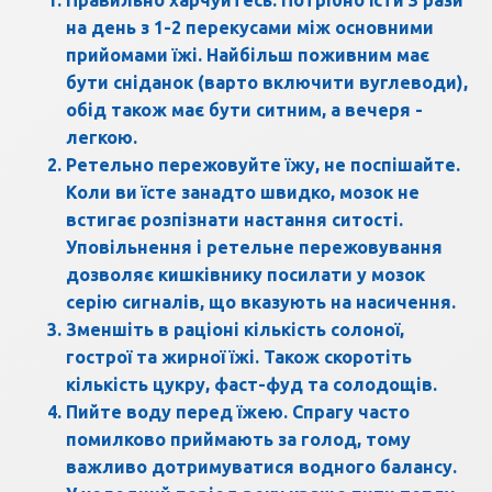
Правильно харчуйтесь. Потрібно їсти 3 рази
на день з 1-2 перекусами між основними
прийомами їжі. Найбільш поживним має
бути сніданок (варто включити вуглеводи),
обід також має бути ситним, а вечеря -
легкою.
Ретельно пережовуйте їжу, не поспішайте.
Коли ви їсте занадто швидко, мозок не
встигає розпізнати настання ситості.
Уповільнення і ретельне пережовування
дозволяє кишківнику посилати у мозок
серію сигналів, що вказують на насичення.
Зменшіть в раціоні кількість солоної,
гострої та жирної їжі. Також скоротіть
кількість цукру, фаст-фуд та солодощів.
Пийте воду перед їжею. Спрагу часто
помилково приймають за голод, тому
важливо дотримуватися водного балансу.