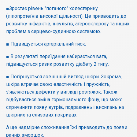
■Зростає рівень "поганого" холестерину
(ліпопротеїнів високої щільності). Це призводить до
розвитку інфарктів, інсультів, атеросклерозу та інших
проблем з серцево-судинною системою.
■ Підвищується артеріальний тиск.
■ В результаті переїдання набирається вага,
підвищується ризик розвитку діабету 2 типу.
■ Погіршується зовнішній вигляд шкіри. Зокрема,
шкіра втрачає свою еластичність і пружність,
з’являються дефекти у вигляді розтяжок. Також
відбувається зміна гормонального фону, що може
спричинити появу вугрів, подразнень і висипань на
шкірних та слизових покривах.
А ще надмірне споживання їжі призводить до появи
ранніх зморшок.