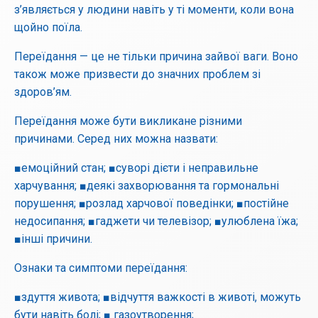
з’являється у людини навіть у ті моменти, коли вона
щойно поїла.
Переїдання — це не тільки причина зайвої ваги. Воно
також може призвести до значних проблем зі
здоров’ям.
Переїдання може бути викликане різними
причинами. Серед них можна назвати:
■емоційний стан; ■суворі дієти і неправильне
харчування; ■деякі захворювання та гормональні
порушення; ■розлад харчової поведінки; ■постійне
недосипання; ■гаджети чи телевізор; ■улюблена їжа;
■інші причини.
Ознаки та симптоми переїдання:
■здуття живота; ■відчуття важкості в животі, можуть
бути навіть болі; ■ газоутворення;