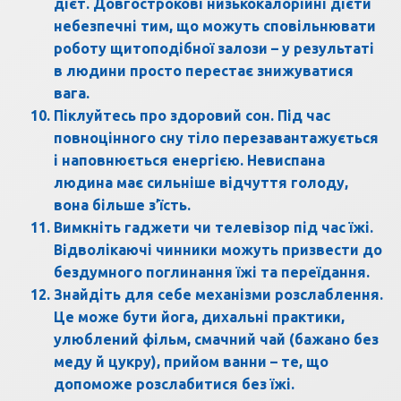
дієт. Довгострокові низькокалорійні дієти
небезпечні тим, що можуть сповільнювати
роботу щитоподібної залози – у результаті
в людини просто перестає знижуватися
вага.
Піклуйтесь про здоровий сон. Під час
повноцінного сну тіло перезавантажується
і наповнюється енергією. Невиспана
людина має сильніше відчуття голоду,
вона більше з’їсть.
Вимкніть гаджети чи телевізор під час їжі.
Відволікаючі чинники можуть призвести до
бездумного поглинання їжі та переїдання.
Знайдіть для себе механізми розслаблення.
Це може бути йога, дихальні практики,
улюблений фільм, смачний чай (бажано без
меду й цукру), прийом ванни – те, що
допоможе розслабитися без їжі.