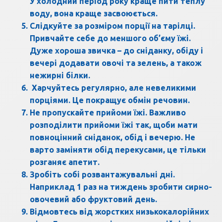
У холодний період року краще пити теплу
воду, вона краще засвоюється.
Слідкуйте за розміром порції на тарілці.
Привчайте себе до меншого об’єму їжі.
Дуже хороша звичка – до сніданку, обіду і
вечері додавати овочі та зелень, а також
нежирні білки.
Харчуйтесь регулярно, але невеликими
порціями. Це покращує обмін речовин.
Не пропускайте прийоми їжі. Важливо
розподілити прийоми їжі так, щоби мати
повноцінний сніданок, обід і вечерю. Не
варто заміняти обід перекусами, це тільки
розганяє апетит.
Зробіть собі розвантажувальні дні.
Наприклад 1 раз на тиждень зробити сирно-
овочевий або фруктовий день.
Відмовтесь від жорстких низькокалорійних