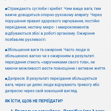
■Страждають суглоби і хребет. Чим вище вага, тим
важче доводиться опорно-руховому апарату. Через
порушення правил здорового харчування, постійні
переїдання, нестачу мікро- і макроелементів
відбуваються збої в роботі організму. Ожиріння
позбавляє рухливості.
■Збільшення ваги та ожиріння. Часто люди із
збільшеною вагою чи з ожирінням в результаті
переїдання стають «заручниками свого тіла», не
маючи можливості вести повноцінне і активне життя.
■Депресія. В результаті переїдання збільшується
вага, через це деякі люди відчувають тривогу або
депресію через свій зовнішній вигляд.
ЯК ЇСТИ, ЩОБ НЕ ПЕРЕЇДАТИ?