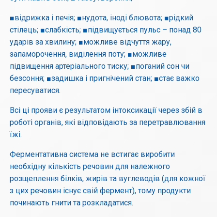
■відрижка і печія; ■нудота, іноді блювота; ■рідкий
стілець; ■слабкість; ■підвищується пульс – понад 80
ударів за хвилину; ■можливе відчуття жару,
запаморочення, виділення поту; ■можливе
підвищення артеріального тиску; ■поганий сон чи
безсоння; ■задишка і пригнічений стан; ■стає важко
пересуватися.
Всі ці прояви є результатом інтоксикації через збій в
роботі органів, які відповідають за перетравлювання
їжі.
Ферментативна система не встигає виробити
необхідну кількість речовин для належного
розщеплення білків, жирів та вуглеводів (для кожної
з цих речовин існує свій фермент), тому продукти
починають гнити та розкладатися.