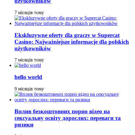
użytkowników
7 місяців тому
Ekskluzywne oferty dla graczy w Supercat
Casino: Najważniejsze informacje dla polskich
użytkowników
7 місяців тому
hello world
9 місяців тому
Вплив безкоштовних порно відео на
сексуальну освіту дорослих: переваги та
ризики