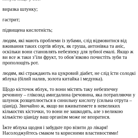
виразка шлунку;
гастрит;
підвищена кислотність;
людям, які мають проблеми із зубами, слід відмовитися від
вживання таких сортів яблук, як груша, антонівка та аніс,
оскільки вони становлять небезпеку для зубної емалі. Якщо ж
ви все ж таки з’їли фрукт, то обов’язково почистіть зуби та
прополощіть рот.
людям, які страждають на цукровий діабет, не слід їсти солодкі
яблука (білий налив, золота китайка і медунка).
Щодо кісточок яблук, то вони містять таку небезпечну
речовину – глікозид амигдалина (речовина, яка потрапляючи у
шлунок розщеплюється в синильну кислоту (сильна отрута –
ціанід). Звичайно ж, якщо ви вживатимете в невеликих
кількостях кісточки, то вони не зашкодять, але з великою
кількістю ціаніду ваш організм може не впоратися.
Їжте яблука щодня і забудьте про візити до лікаря!
Насолоджуйтесь смаком та корисними властивостями!