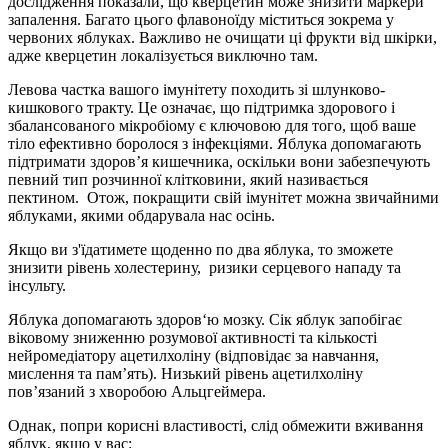
дослідження показали, що кверцетин може знизити маркери
запалення. Багато цього флавоноїду міститься зокрема у
червоних яблуках. Важливо не очищати ці фрукти від шкірки,
адже кверцетин локалізується виключно там.
Левова частка вашого імунітету походить зі шлунково-
кишкового тракту. Це означає, що підтримка здорового і
збалансованого мікробіому є ключовою для того, щоб ваше
тіло ефективно боролося з інфекціями. Яблука допомагають
підтримати здоров’я кишечника, оскільки вони забезпечують
певний тип розчинної клітковини, який називається
пектином. Отож, покращити свій імунітет можна звичайними
яблуками, якими обдарувала нас осінь.
Якщо ви з'їдатимете щоденно по два яблука, то зможете
знизити рівень холестерину, ризики серцевого нападу та
інсульту.
Яблука допомагають здоров‘ю мозку. Сік яблук запобігає
віковому зниженню розумової активності та кількості
нейромедіатору ацетилхоліну (відповідає за навчання,
мислення та пам’ять). Низький рівень ацетилхоліну
пов’язаний з хворобою Альцгеймера.
Однак, попри корисні властивості, слід обмежити вживання
яблук, якщо у вас: