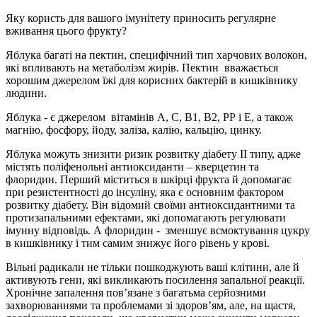
Яку користь для вашого імунітету приносить регулярне
вживання цього фрукту?
Яблука багаті на пектин, специфічний тип харчових волокон,
які впливають на метаболізм жирів. Пектин вважається
хорошим джерелом їжі для корисних бактерій в кишківнику
людини.
Яблука - є джерелом вітамінів A, С, В1, В2, РР і Е, а також
магнію, фосфору, йоду, заліза, калію, кальцію, цинку.
Яблука можуть знизити ризик розвитку діабету II типу, адже
містять поліфенольні антиоксиданти – кверцетин та
флоридин. Перший міститься в шкірці фрукта й допомагає
при резистентності до інсуліну, яка є основним фактором
розвитку діабету. Він відомий своїми антиоксидантними та
протизапальними ефектами, які допомагають регулювати
імунну відповідь. А флоридин - зменшує всмоктування цукру
в кишківнику і тим самим знижує його рівень у крові.
Вільні радикали не тільки пошкоджують ваші клітини, але й
активують гени, які викликають посилення запальної реакції.
Хронічне запалення пов’язане з багатьма серйозними
захворюваннями та проблемами зі здоров’ям, але, на щастя,