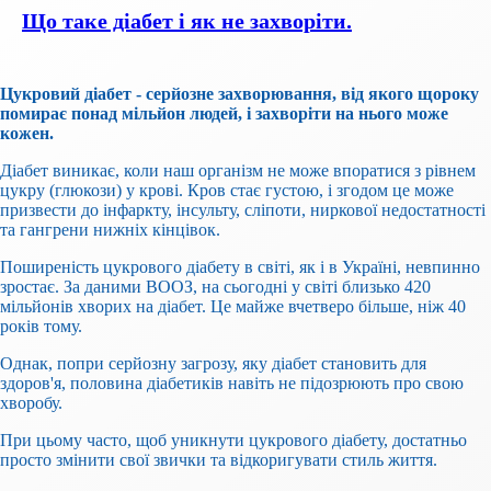
Що таке діабет і як не захворіти.
Цукровий діабет - серйозне захворювання, від якого щороку
помирає понад мільйон людей, і захворіти на нього може
кожен.
Діабет виникає, коли наш організм не може впоратися з рівнем
цукру (глюкози) у крові. Кров стає густою, і згодом це може
призвести до інфаркту, інсульту, сліпоти, ниркової недостатності
та гангрени нижніх кінцівок.
Поширеність цукрового діабету в світі, як і в Україні, невпинно
зростає. За даними ВООЗ, на сьогодні у світі близько 420
мільйонів хворих на діабет. Це майже вчетверо більше, ніж 40
років тому.
Однак, попри серйозну загрозу, яку діабет становить для
здоров'я, половина діабетиків навіть не підозрюють про свою
хворобу.
При цьому часто, щоб уникнути цукрового діабету, достатньо
просто змінити свої звички та відкоригувати стиль життя.