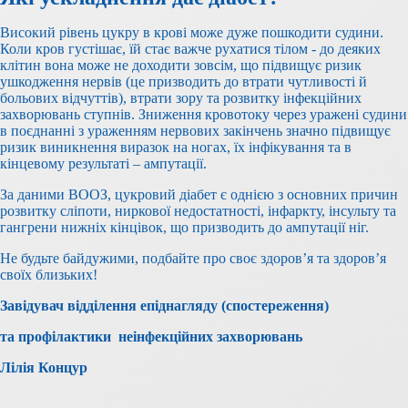
Високий рівень цукру в крові може дуже пошкодити судини.
Коли кров густішає, їй стає важче рухатися тілом - до деяких
клітин вона може не доходити зовсім, що підвищує ризик
ушкодження нервів (це призводить до втрати чутливості й
больових відчуттів), втрати зору та розвитку інфекційних
захворювань ступнів. Зниження кровотоку через уражені судини
в поєднанні з ураженням нервових закінчень значно підвищує
ризик виникнення виразок на ногах, їх інфікування та в
кінцевому результаті – ампутації.
За даними ВООЗ, цукровий діабет є однією з основних причин
розвитку сліпоти, ниркової недостатності, інфаркту, інсульту та
гангрени нижніх кінцівок, що призводить до ампутації ніг.
Не будьте байдужими, подбайте про своє здоров’я та здоров’я
своїх близьких!
Завідувач відділення епіднагляду (спостереження)
та профілактики
неінфекційних захворювань
Лілія Концур