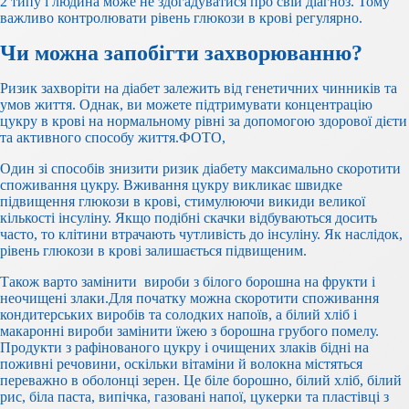
2 типу і людина може не здогадуватися про свій діагноз. Тому
важливо контролювати рівень глюкози в крові регулярно.
Чи можна запобігти захворюванню?
Ризик захворіти на діабет залежить від генетичних чинників та
умов життя. Однак, ви можете підтримувати концентрацію
цукру в крові на нормальному рівні за допомогою здорової дієти
та активного способу життя.ФОТО,
Один зі способів знизити ризик діабету максимально скоротити
споживання цукру. Вживання цукру викликає швидке
підвищення глюкози в крові, стимулюючи викиди великої
кількості інсуліну. Якщо подібні скачки відбуваються досить
часто, то клітини втрачають чутливість до інсуліну. Як наслідок,
рівень глюкози в крові залишається підвищеним.
Також варто замінити вироби з білого борошна на фрукти і
неочищені злаки.Для початку можна скоротити споживання
кондитерських виробів та солодких напоїв, а білий хліб і
макаронні вироби замінити їжею з борошна грубого помелу.
Продукти з рафінованого цукру і очищених злаків бідні на
поживні речовини, оскільки вітаміни й волокна містяться
переважно в оболонці зерен. Це біле борошно, білий хліб, білий
рис, біла паста, випічка, газовані напої, цукерки та пластівці з