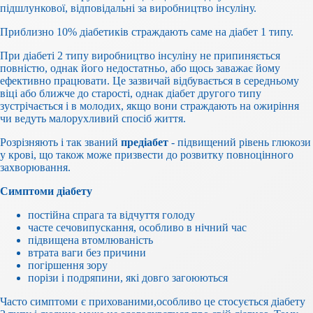
підшлункової, відповідальні за виробництво інсуліну.
Приблизно 10% діабетиків страждають саме на діабет 1 типу.
При діабеті 2 типу виробництво інсуліну не припиняється
повністю, однак його недостатньо, або щось заважає йому
ефективно працювати. Це зазвичай відбувається в середньому
віці або ближче до старості, однак діабет другого типу
зустрічається і в молодих, якщо вони страждають на ожиріння
чи ведуть малорухливий спосіб життя.
Розрізняють і так званий
предіабет
- підвищений рівень глюкози
у крові, що також може призвести до розвитку повноцінного
захворювання.
Симптоми діабету
постійна спрага та відчуття голоду
часте сечовипускання, особливо в нічний час
підвищена втомлюваність
втрата ваги без причини
погіршення зору
порізи і подряпини, які довго загоюються
Часто симптоми є прихованими,особливо це стосується діабету