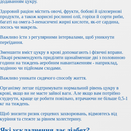
додаванням цукру.
Здоровий раціон містить овочі, фрукти, бобові й цілозернові
продукти, а також корисні рослинні олії, горіхи й сорти риби,
багаті на омега-3-ненасичені жирні кислоти, як-от сардина,
лосось чи макрель.
Важливо їсти з регулярними інтервалами, щоб уникнути
переїдання.
Зменшити вміст цукру в крові допомагають і фізичні вправи.
Лікарі рекомендують приділяти щонайменше дві з половиною
години на тиждень аеробним навантаженням - наприклад,
ходінню чи підйомам сходами.
Важливо уникати сидячого способу життя.
Організму легше підтримувати нормальний рівень цукру в
крові, якщо ви не маєте зайвої ваги. Але якщо вам потрібно
схуднути, краще це робити повільно, втрачаючи не більше 0,5-1
кг на тиждень.
Щоб знизити ризик серцевих захворювань, відмовтесь від
куріння та стежте за рівнем холестерину.
Які ускладнення дає діабет?