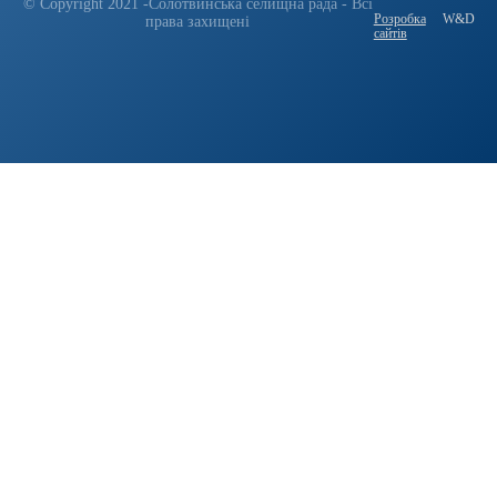
© Copyright 2021 -Солотвинська селищна рада - Всі
Розробка
W&D
права захищені
сайтів