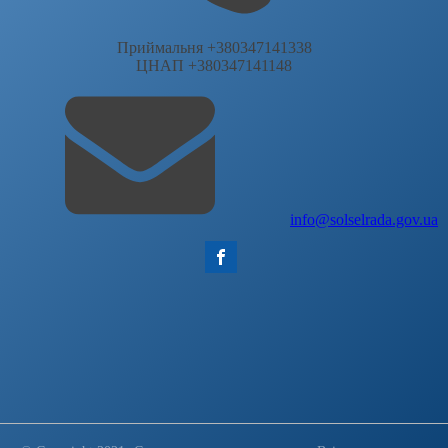
Приймальня +380347141338
ЦНАП +380347141148
info@solselrada.gov.ua