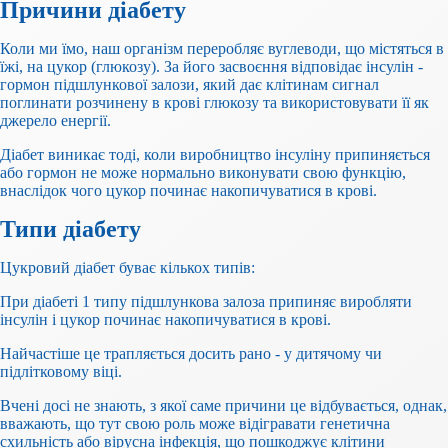
Причини діабету
Коли ми їмо, наш організм переробляє вуглеводи, що містяться в
їжі, на цукор (глюкозу). За його засвоєння відповідає інсулін -
гормон підшлункової залози, який дає клітинам сигнал
поглинати розчинену в крові глюкозу та використовувати її як
джерело енергії.
Діабет виникає тоді, коли виробництво інсуліну припиняється
або гормон не може нормально виконувати свою функцію,
внаслідок чого цукор починає накопичуватися в крові.
Типи діабету
Цукровий діабет буває кількох типів:
При діабеті 1 типу підшлункова залоза припиняє виробляти
інсулін і цукор починає накопичуватися в крові.
Найчастіше це трапляється досить рано - у дитячому чи
підлітковому віці.
Вчені досі не знають, з якої саме причини це відбувається, однак,
вважають, що тут свою роль може відігравати генетична
схильність або вірусна інфекція, що пошкоджує клітини