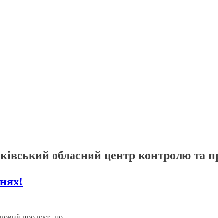
ківський обласний центр контролю та п
инях!
рчовий продукт, що