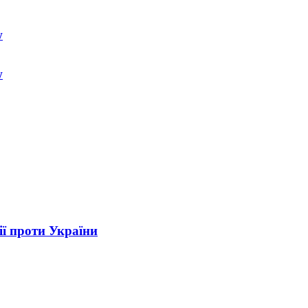
w
w
ії проти України