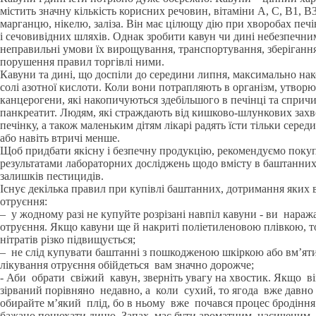
містить значну кількість корисних речовин, вітаміни А, С, В1, В3,
марганцю, нікелю, заліза. Він має цілющу дію при хворобах печі
і сечовивідних шляхів. Однак зробити кавун чи дині небезпечни
неправильні умови їх вирощування, транспортування, зберігання 
порушення правил торгівлі ними.
Кавуни та дині, що доспіли до середини липня, максимально на
солі азотної кислоти. Коли вони потрапляють в організм, утворю
канцерогени, які накопичуються здебільшого в печінці та спричи
панкреатит. Людям, які страждають від кишково-шлункових зах
печінку, а також маленьким дітям лікарі радять їсти тільки середин
або навіть втричі менше.
Щоб придбати якісну і безпечну продукцію, рекомендуємо поку
результатами лабораторних досліджень щодо вмісту в баштанних 
залишків пестицидів.
Існує декілька правил при купівлі баштанних, дотримання яких 
отруєння:
– у жодному разі не купуйте розрізані навпіл кавуни - ви нараж
отруєння. Якщо кавуни ще й накриті поліетиленовою плівкою, то
нітратів різко підвищується;
– не слід купувати баштанні з пошкодженою шкіркою або вм’яти
лікування отруєння обійдеться вам значно дорожче;
- Аби обрати свіжий кавун, зверніть увагу на хвостик. Якщо ві
зірваний порівняно недавно, а коли сухий, то ягода вже давно
обирайте м’який плід, бо в ньому вже почався процес бродіння
бажано понюхати диню. Запах має бути ароматним, насиченим 