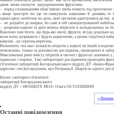
диня може пахнути зацукрованими фруктами.
– перед споживанням обов’язково треба помити під проточною
- якщо цьогоріч ви ще не смакували кавунами й динями, то 
однієї-двох скибочок на день, щоб організм адаптувався до їжі, в
– не доїдайте до шкірки, бо саме в ній сконцентрований найбіль
– розрізані кавуни та дині можна зберігати в холодильнику не бі
Важливо пам’ятати, що будь-які овочі, фрукти, ягоди доцільно к
коли вони дозрівають і будуть корисними, а ризик отруїтися наб
кавунів - це серпень-вересень.
Визначити «на око» кількість нітратів у кавуні чи іншій плодоов
неможливо, тільки за допомогою досліджень, проведених в лабо
Максимальні рівні вмісту нітратів в овочах і фруктах зазначені 
правилах і нормах. Такі лабораторні дослідження проводять фахі
гігієнічної лабораторії Богородчанського відділу ДУ «Івано-
адресою: смт.Богородчани, вул.Петраша,8. (Вартість одного досл
Біолог санітарно-гігієнічної
лабораторії Богородчанського
відділу ДУ « ІФОЦКПХ МОЗ» Ольга ОСТАПИШИН
« Попере
Останні повідомлення