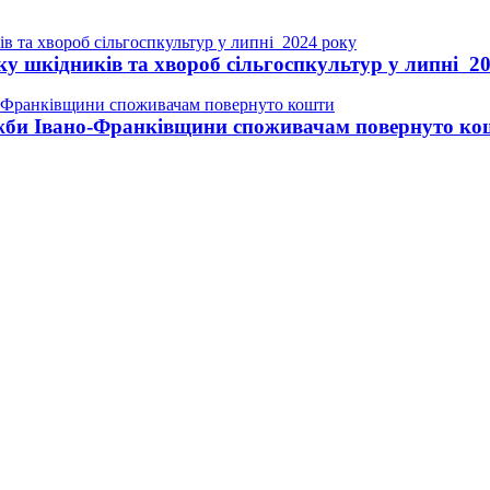
ку шкідників та хвороб сільгоспкультур у липні 2
ужби Івано-Франківщини споживачам повернуто ко