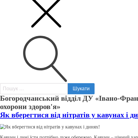
Пошук:
Богородчанський відділ ДУ «Івано-Фран
охорони здоров'я»
Як вберегтися від нітратів у кавунах і д
Кавуни і дині їсти потрібно дуже обережно. Кавуни – цінний ха