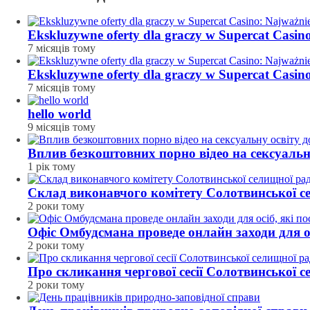
Ekskluzywne oferty dla graczy w Supercat Casin
7 місяців тому
Ekskluzywne oferty dla graczy w Supercat Casin
7 місяців тому
hello world
9 місяців тому
Вплив безкоштовних порно відео на сексуальн
1 рік тому
Склад виконавчого комітету Солотвинської с
2 роки тому
Офіс Омбудсмана проведе онлайн заходи для ос
2 роки тому
Про скликання чергової сесії Солотвинської 
2 роки тому