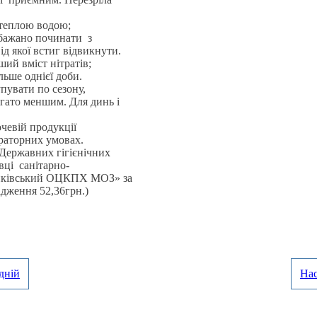
 теплою водою;
бажано починати з
ід якої встиг відвикнути.
ший вміст нітратів;
льше однієї доби.
упувати по сезону,
агато меншим. Для динь і
очевій продукції
раторних умовах.
у Державних гігієнічних
вці санітарно-
Франківський ОЦКПХ МОЗ» за
ідження 52,36грн.)
дній
На