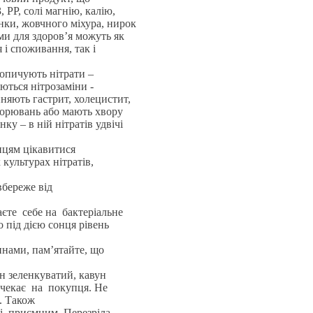
 РР, солі магнію, калію,
нки, жовчного міхура, нирок
ми для здоров’я можуть як
і споживання, так і
копичують нітрати –
ються нітрозаміни -
няють гастрит, холецистит,
ворювань або мають хвору
ку – в ній нітратів удвічі
пцям цікавитися
культурах нітратів,
вбереже від
аєте себе на бактеріальне
 під дією сонця рівень
нами, пам’ятайте, що
н зеленкуватий, кавун
 чекає на покупця. Не
. Також
і приємним. Перезріла