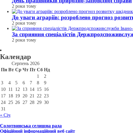
День працівників природно-заповідної справи
2 роки тому
До уваги аграріїв: розроблено прогноз розвит
2 роки тому
За сприяння спеціалістів Держпродспоживсл
2 роки тому
Календар
Серпень 2026
Пн
Вт
Ср
Чт
Пт
Сб
Нд
1
2
3
4
5
6
7
8
9
10
11
12
13
14
15
16
17
18
19
20
21
22
23
24
25
26
27
28
29
30
31
« Січ
Солотвинська селищна рада
Офіційний інформаційний веб сайт