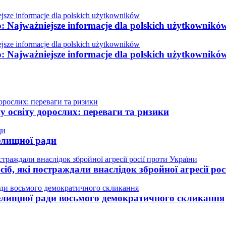
o: Najważniejsze informacje dla polskich użytkownikó
o: Najważniejsze informacje dla polskich użytkownikó
у освіту дорослих: переваги та ризики
елищної ради
іб, які постраждали внаслідок збройної агресії рос
селищної ради восьмого демократичного скликання