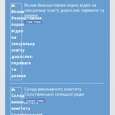
Вплив безкоштовних порно відео на
сексуальну освіту дорослих: переваги та
ризики
1 рік тому
Склад виконавчого комітету
Солотвинської селищної ради
2 роки тому