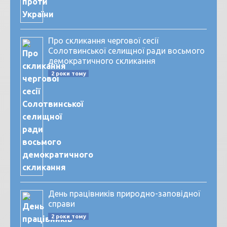
Про скликання чергової сесії
Солотвинської селищної ради восьмого
демократичного скликання
2 роки тому
День працівників природно-заповідної
справи
2 роки тому