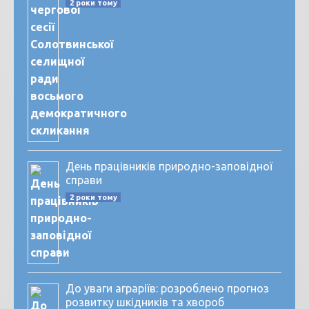
2 роки тому
День працівників природно-заповідної
справи
2 роки тому
До уваги аграріїв: розроблено прогноз
розвитку шкідників та хвороб