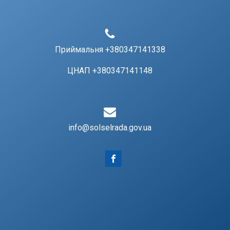
Приймальня +380347141338
ЦНАП +380347141148
info@solselrada.gov.ua