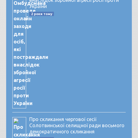
внаслідок збройної агресії росії проти
України
2 роки тому
Про скликання чергової сесії
Солотвинської селищної ради восьмого
демократичного скликання