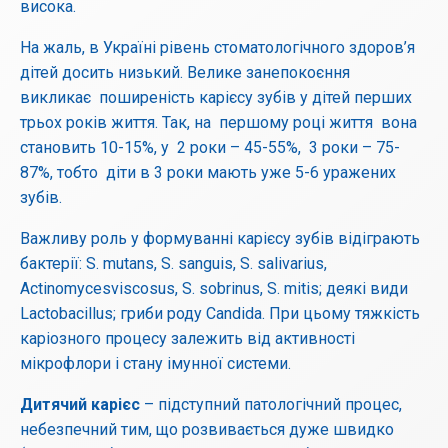
висока.
На жаль, в Україні рівень стоматологічного здоров’я
дітей досить низький. Велике занепокоєння
викликає поширеність карієсу зубів у дітей перших
трьох років життя. Так, на першому році життя вона
становить 10-15%, у 2 роки – 45-55%, 3 роки – 75-
87%, тобто діти в 3 роки мають уже 5-6 уражених
зубів.
Важливу роль у формуванні карієсу зубів відіграють
бактерії: S. mutans, S. sanguis, S. salivarius,
Actinomycesviscosus, S. sobrinus, S. mitis; деякі види
Lactobacillus; гриби роду Candida. При цьому тяжкість
каріозного процесу залежить від активності
мікрофлори і стану імунної системи.
Дитячий карієс
– підступний патологічний процес,
небезпечний тим, що розвивається дуже швидко