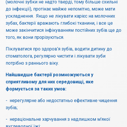
(молочні зубки не надто тверді, тому більше схильні
до інфекції), протікає майже непомітно, може мати
ускладнення. Якщо не лікувати карієс на молочних
зубах, бактерії вражають глибокі тканини, і все це
може закінчитися інфікуванням постійних зубів ще до
того, як вони прорізуються.
Піклуватися про здоров’я зубів, водити дитину до
стоматолога, регулярно чистити і лікувати зуби
потрібно з раннього віку.
Найшвидше бактерії розмножуються у
сприятливому для них середовищі, яке
формується за таких умов:
- нерегулярне або недостатньо ефективне чищення
зубів;
- нераціональне харчування з надлишком м’якої
вуглеводної їжі;