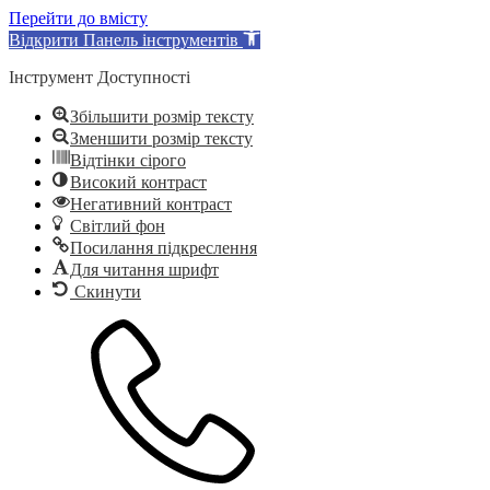
Перейти до вмісту
Відкрити Панель інструментів
Інструмент Доступності
Збільшити розмір тексту
Зменшити розмір тексту
Відтінки сірого
Високий контраст
Негативний контраст
Світлий фон
Посилання підкреслення
Для читання шрифт
Скинути