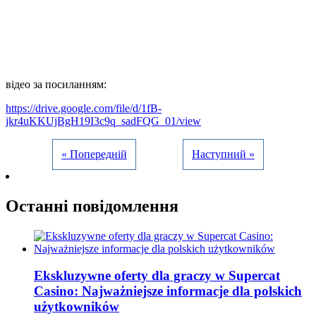
відео за посиланням:
https://drive.google.com/file/d/1fB-
jkr4uKKUjBgH19I3c9q_sadFQG_01/view
« Попередній
Наступний »
Останні повідомлення
Ekskluzywne oferty dla graczy w Supercat
Casino: Najważniejsze informacje dla polskich
użytkowników