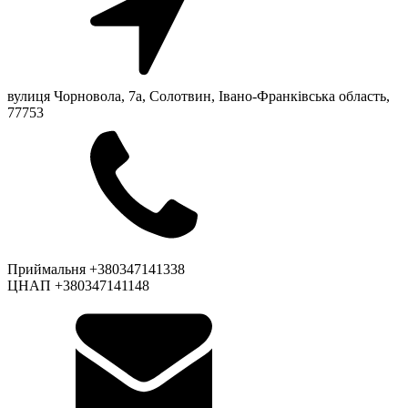
вулиця Чорновола, 7a, Солотвин, Івано-Франківська область,
77753
Приймальня +380347141338
ЦНАП +380347141148