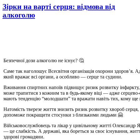
Зірки на варті серця: відмова від
алкоголю
Безпечної дози алкоголю не існує? 🤔
Саме так наголошує Всесвітня організація охорони здоровʼя. А
який вражає всі органи, а особливо — серце та судини.
Вживання спиртних напоїв підвищує ризик розвитку інфаркту, ін
може трапитися з кожним та в будь-якому віці — адже серцево
мають тенденцію “молодшати” та вражати навіть тих, кому ще 
Натомість тверезе життя знизить ризик розвитку хвороб серця,
допоможе покращити стосунки з близькими людьми 🤗
Військовослужбовець та лікар у цивільному житті Олександр Я
— це слабкість. А державі, яка бореться за своє існування, житт
здорові громадяни.