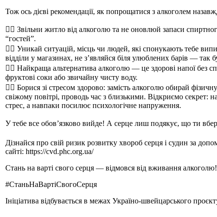
Тож ось дієві рекомендації, як попрощатися з алкоголем назавж
👉🏻 Звільни житло від алкоголю та не оновлюй запаси спиртног
“гостей”.
👉🏻 Уникай ситуацій, місць чи людей, які спонукають тебе вип
відділи у магазинах, не з’являйся біля улюблених барів — так 
👉🏻 Найкраща альтернатива алкоголю — це здорові напої без сп
фруктові соки або звичайну чисту воду.
👉🏻 Борися зі стресом здорово: замість алкоголю обирай фізичн
свіжому повітрі, проводь час з близькими. Відкриємо секрет: н
стрес, а навпаки посилює психологічне напруження.
У тебе все обов’язково вийде! А серце лиш подякує, що ти вбер
Дізнайся про свій ризик розвитку хвороб серця і судин за доп
сайті: https://cvd.phc.org.ua/
Стань на варті свого серця — відмовся від вживання алкоголю!
#СтаньНаВартіСвогоСерця
Ініціатива відбувається в межах Україно-швейцарського проєкт