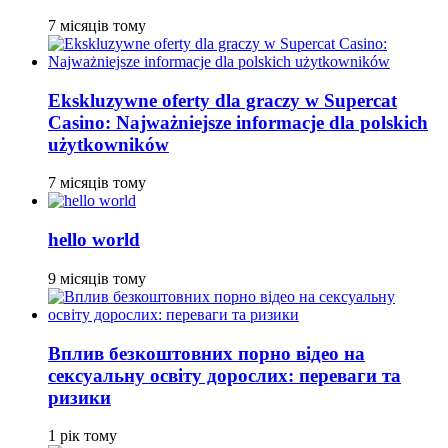
7 місяців тому
Ekskluzywne oferty dla graczy w Supercat
Casino: Najważniejsze informacje dla polskich
użytkowników
7 місяців тому
hello world
9 місяців тому
Вплив безкоштовних порно відео на
сексуальну освіту дорослих: переваги та
ризики
1 рік тому