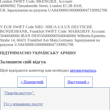
London SWIFT Code: BKENGB2L Account:
40000982 Threadneedle Street, London EC2R 8AH,
UK Зарахування на рахунок UA843000010000000047330992708
У EUR SWIFT Code NBU: NBUA UA UX DEUTSCHE
BUNDESBANK, Frankfurt SWIFT Code: MARKDEFF Account:
5040040066 IBAN DE05504000005040040066 Wilhelm-Epsteinn-
Strabe 14, 60431 Frankfurt Am Main,Germany Зарахування на
рахунок UA843000010000000047330992708
ПІДТРИМАЄМО УКРАЇНСЬКУ АРМІЮ!
Залишити свій відгук
Щоб відправити коментар вам необхідно
авторизуватись
.
« Попередній
Наступний »
"Гвардія наступу".
Гід з державних послуг