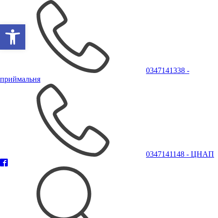
Відкрити Панель інструментів
0347141338 -
приймальня
0347141148 - ЦНАП