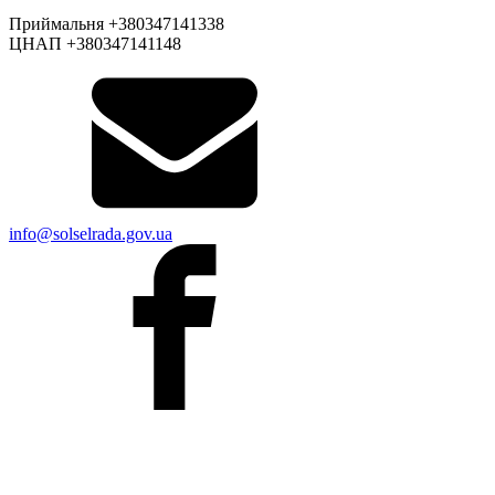
Приймальня +380347141338
ЦНАП +380347141148
info@solselrada.gov.ua