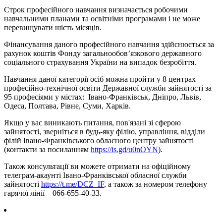
Строк професійного навчання визначається робочими
навчальними планами та освітніми програмами і не може
перевищувати шість місяців.
Фінансування даного професійного навчання здійснюється за
рахунок коштів Фонду загальнообов’язкового державного
соціального страхування України на випадок безробіття.
Навчання даної категорії осіб можна пройти у 8 центрах
професійно-технічної освіти Державної служби зайнятості за
95 професіями у містах: Івано-Франківськ, Дніпро, Львів,
Одеса, Полтава, Рівне, Суми, Харків.
Якщо у вас виникають питання, пов'язані зі сферою
зайнятості, зверніться в будь-яку філію, управління, відділи
філій Івано-Франківського обласного центру зайнятості
(контакти за посиланням
https://is.gd/u0nOYN
).
Також консультації ви можете отримати на офіційному
телеграм-акаунті Івано-Франківської обласної служби
зайнятості
https://t.me/DCZ_IF
, а також за номером телефону
гарячої лінії – 066-655-40-33.