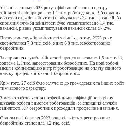
У січні - лютому 2023 року з філіями обласного центру
зайнятості співпрацювало 1,1 тис. роботодавців. В базі даних
обласної служби зайнятості налічувалось 2,4 тис. вакансій. За
сприяння служби зайнятості було укомплектовано 1,4 тис.
вакансій, рівень укомплектування вакансій склав 57,2%.
Послугами служби зайнятості у січні - лютому 2023 року
скористалися 7,8 тис. осіб, з них 6,8 тис. зареєстрованих
безробітних.
За сприяння служби зайнятості працевлаштовано 1,5 тис. осіб,
зокрема 1,1 тис. зареєстрованих безробітних. На нові робочі
місця з компенсацією витрат роботодавцю на оплату єдиного
внеску працевлаштовано 1 безробітного.
Крім того, 27 осіб було залучено до громадських та інших робіт
тимчасового характеру.
З метою забезпечення професійно-кваліфікаційного рівня
шукачів роботи вимогам роботодавців, за сприяння служби
зайнятості 577 безробітних проходили професійне навчання.
Станом на 1 березня 2023 року кількість зареєстрованих
безробітних становила 4,2 тис. осіб.