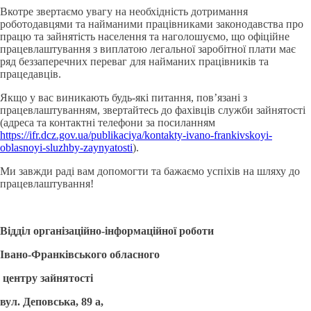
Вкотре звертаємо увагу на необхідність дотримання
роботодавцями та найманими працівниками законодавства про
працю та зайнятість населення та наголошуємо, що офіційне
працевлаштування з виплатою легальної заробітної плати має
ряд беззаперечних переваг для найманих працівників та
працедавців.
Якщо у вас виникають будь-які питання, пов’язані з
працевлаштуванням, звертайтесь до фахівців служби зайнятості
(адреса та контактні телефони за посиланням
https://ifr.dcz.gov.ua/publikaciya/kontakty-ivano-frankivskoyi-
oblasnoyi-sluzhby-zaynyatosti
).
Ми завжди раді вам допомогти та бажаємо успіхів на шляху до
працевлаштування!
Відділ організаційно-
інформаційної роботи
Івано-Франківського обласного
центру зайнятості
вул. Деповська, 89 а,