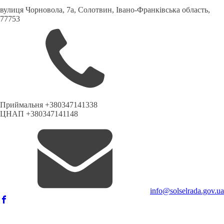
вулиця Чорновола, 7a, Солотвин, Івано-Франківська область,
77753
Приймальня +380347141338
ЦНАП +380347141148
info@solselrada.gov.ua