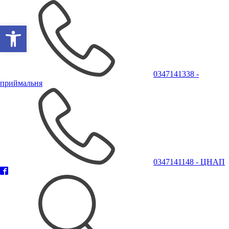
Відкрити Панель інструментів
0347141338 -
приймальня
0347141148 - ЦНАП