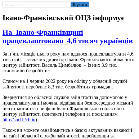
Пошук:
Івано-Франківський ОЦЗ інформує
На Івано-Франківщині
працевлаштовано 4,6 тисяч українців
За п’ять місяців цього року нам вдалося працевлаштувати 4,6
тис. осіб, – зазначив директор Івано-Франківського обласного
центру зайнятості Василь Цимбалюк. – Із них 3,9 тис.
становили безробітні».
Станом на 1 червня 2022 року на обліку у обласній службі
зайнятості перебуває 8,3 тис. безробітних громадян.
Звернутися до обласної служби зайнятості за допомогою у
працевлаштуванні можна, відвідавши безпосередньо міський
центр зайнятості чи філії Івано-Франківського обласного
центру зайнятості (контактні телефони за посиланням
http://surl.li/cbiiq
).
Також ви можете ознайомитись з базою актуальних вакансій
на сайті обласної служби зайнятості, перейшовши за