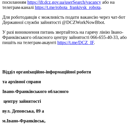
посиланням
https://ifr.dcz.gov.ua/userSearch/vacancy
або на
телеграм-каналі
https://t.me/robota_frankivsk_robota
.
Для роботодавців є можливість подати вакансію через чат-бот
Державної служби зайнятості @DCZWorkNowBbot.
У разі виникнення питань звертайтесь на гарячу лінію Івано-
Франківського обласного центру зайнятості 066-655-40-33, або
пишіть на телеграм-акаунті
https://t.me/DCZ_IF
.
Відділ організаційно-
інформаційної роботи
та архівної справи
Івано-Франківського обласного
центру зайнятості
вул. Деповська, 89 а
м.Івано-Франківськ,