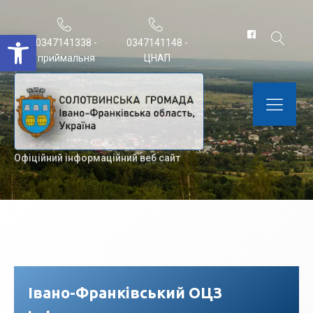
Відкрити Панель інструментів
0347141338 -
0347141148 -
приймальня
ЦНАП
Офіційний інформаційний веб сайт
Івано-Франківський ОЦЗ