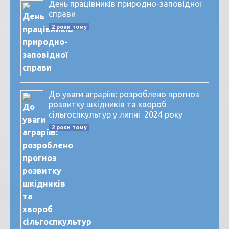
День працівників природно-заповідної
справи
2 роки тому
До уваги аграріїв: розроблено прогноз
розвитку шкідників та хвороб
сільгоспкультур у липні 2024 року
2 роки тому