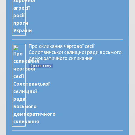
Про скликання чергової сесії
Солотвинської селищної ради восьмого
демократичного скликання
2 роки тому