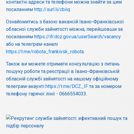
контактні адреси та телефони можна знайти за цим
посиланням
http://surl.li/cbiiq
Ознайомитись з базою вакансій Івано-Франківської
обласної служби зайнятості можна, перейшовши за
посиланням
https://ifr.dcz.gov.ua/userSearch/vacancy
або на телеграм-каналі
https://t.me/robota_frankivsk_robota
.
Також ви можете отримати консультацію з питань
пошуку роботи та реєстрації в Івано-Франківській
обласній службі зайнятості на нашому офіційному
телеграм-акаунті
https://t.me/DCZ_IF
та за номером
телефону гарячої лінії - 0666554033.