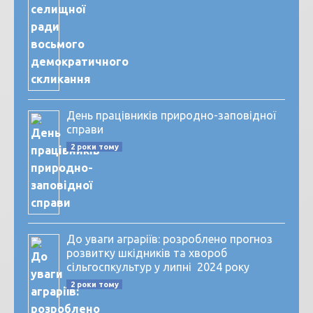
День працівників природно-заповідної
справи
2 роки тому
До уваги аграріїв: розроблено прогноз
розвитку шкідників та хвороб
сільгоспкультур у липні 2024 року
2 роки тому