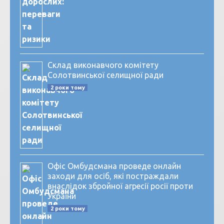
Склад виконавчого комітету
Солотвинської селищної ради
2 роки тому
Офіс Омбудсмана проведе онлайн
заходи для осіб, які постраждали
внаслідок збройної агресії росії проти
України
2 роки тому