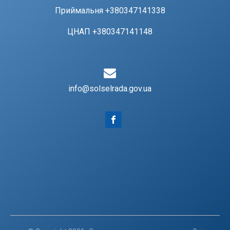
Приймальня +380347141338
ЦНАП +380347141148
info@solselrada.gov.ua