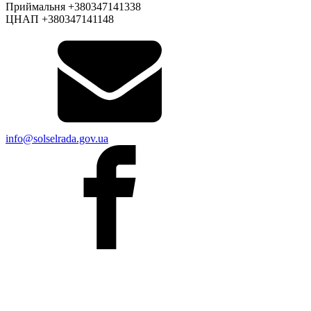
Приймальня +380347141338
ЦНАП +380347141148
info@solselrada.gov.ua