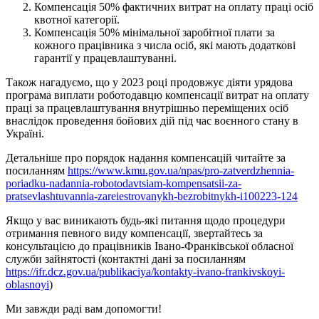
Компенсація 50% фактичних витрат на оплату праці осіб
квотної категорії.
Компенсація 50% мінімальної заробітної плати за
кожного працівника з числа осіб, які мають додаткові
гарантії у працевлаштуванні.
Також нагадуємо, що у 2023 році продовжує діяти урядова
програма виплати роботодавцю компенсації витрат на оплату
праці за працевлаштування внутрішньо переміщених осіб
внаслідок проведення бойових дій під час воєнного стану в
Україні.
Детальніше про порядок надання компенсацій читайте за
посиланням
https://www.kmu.gov.ua/npas/pro-zatverdzhennia-
poriadku-nadannia-robotodavtsiam-kompensatsii-za-
pratsevlashtuvannia-zareiestrovanykh-bezrobitnykh-i100223-124
Якщо у вас виникають будь-які питання щодо процедури
отримання певного виду компенсації, звертайтесь за
консультацією до працівників Івано-Франківської обласної
служби зайнятості (контактні дані за посиланням
https://ifr.dcz.gov.ua/publikaciya/kontakty-ivano-frankivskoyi-
oblasnoyi
)
Ми завжди раді вам допомогти!