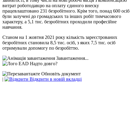
зайнятості, в тому числі на нові робочі місця з компенсацією
витрат роботодавцю на оплату єдиного внеску
працевлаштовано 231 безробітного. Крім того, понад 600 осіб
були залучені до громадських та інших робіт тимчасового
характеру, а 5,1 тис. безробітних проходили професійне
навчання.
Станом на 1 жовтня 2021 року кількість зареєстрованих
безробітних становила 8,5 тис. осіб, з яких 7,5 тис. осіб
отримували допомогу по безробіттю.
Завантаження...
Надто довго?
Обновіть документ
|
Відкрити в новій вкладці