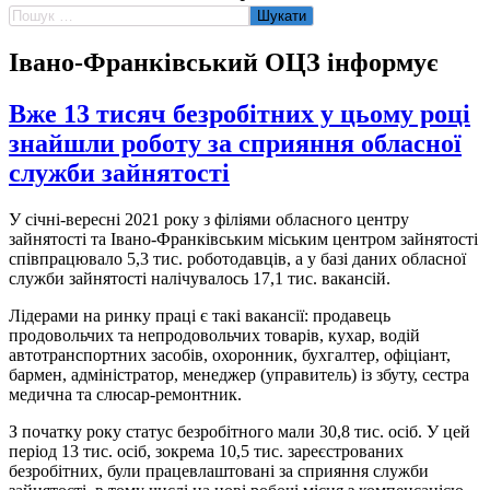
Пошук:
Івано-Франківський ОЦЗ інформує
Вже 13 тисяч безробітних у цьому році
знайшли роботу за сприяння обласної
служби зайнятості
У січні-вересні 2021 року з філіями обласного центру
зайнятості та Івано-Франківським міським центром зайнятості
співпрацювало 5,3 тис. роботодавців, а у базі даних обласної
служби зайнятості налічувалось 17,1 тис. вакансій.
Лідерами на ринку праці є такі вакансії: продавець
продовольчих та непродовольчих товарів, кухар, водій
автотранспортних засобів, охоронник, бухгалтер, офіціант,
бармен, адміністратор, менеджер (управитель) із збуту, сестра
медична та слюсар-ремонтник.
З початку року статус безробітного мали 30,8 тис. осіб. У цей
період 13 тис. осіб, зокрема 10,5 тис. зареєстрованих
безробітних, були працевлаштовані за сприяння служби