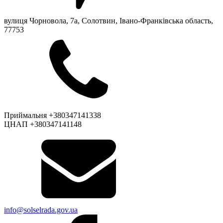
вулиця Чорновола, 7a, Солотвин, Івано-Франківська область,
77753
Приймальня +380347141338
ЦНАП +380347141148
info@solselrada.gov.ua