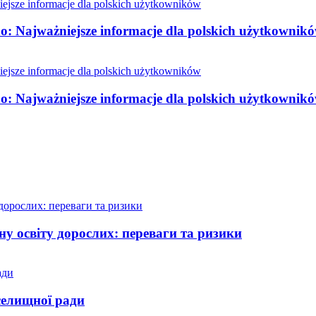
o: Najważniejsze informacje dla polskich użytkownik
o: Najważniejsze informacje dla polskich użytkownik
у освіту дорослих: переваги та ризики
селищної ради