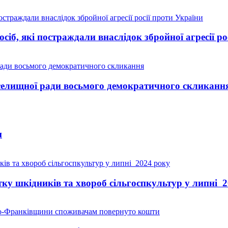
іб, які постраждали внаслідок збройної агресії ро
 селищної ради восьмого демократичного скликанн
и
тку шкідників та хвороб сільгоспкультур у липні 