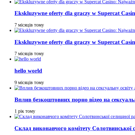
Ekskluzywne oferty dla graczy w Supercat Casin
7 місяців тому
Ekskluzywne oferty dla graczy w Supercat Casin
7 місяців тому
hello world
9 місяців тому
Вплив безкоштовних порно відео на сексуальн
1 рік тому
Склад виконавчого комітету Солотвинської 