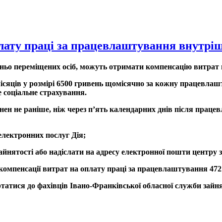
лату праці за працевлаштування внутріш
ьо переміщених осіб, можуть отримати компенсацію витрат н
ісяців у розмірі 6500 гривень щомісячно за кожну працевлаш
 соціальне страхування.
нен не раніше, ніж через п’ять календарних днів після прац
електронних послуг Дія;
айнятості або надіслати на адресу електронної пошти центру з
компенсації витрат на оплату праці за працевлаштування 472
атися до фахівців Івано-Франківської обласної служби зайнято