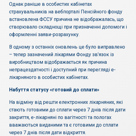
Однак раніше в особистих кабінетах
страхувальників на вебпорталі Пенсійного фонду
встановлена ФССУ причина не відображалась, що
створювало складнощі при призначенні допомоги і
оформленні заяви-розрахунку.
В одному з останніх оновлень це було виправлено
– тепер зазначений лікарями Фонду зв’язок із
виробництвом відображається як причина
непрацездатності і доступний при перегляді е-
лікарняного в особистих кабінетах.
Набуття статусу «готовий до сплати»
На відміну від решти електронних лікарняних, які
стають готовими до сплати через 7 днів після дати
закриття, е-лікарняні по вагітності та пологах
вважаються виданими та є готовими до сплати
через 7 днів після дати відкриття.