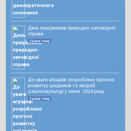
День працівників природно-заповідної
справи
2 роки тому
До уваги аграріїв: розроблено прогноз
розвитку шкідників та хвороб
сільгоспкультур у липні 2024 року
2 роки тому