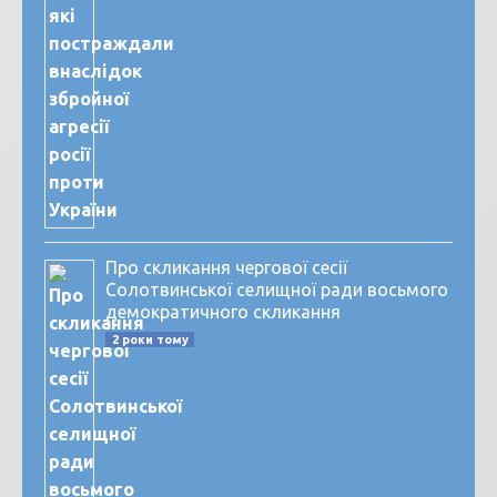
Про скликання чергової сесії
Солотвинської селищної ради восьмого
демократичного скликання
2 роки тому