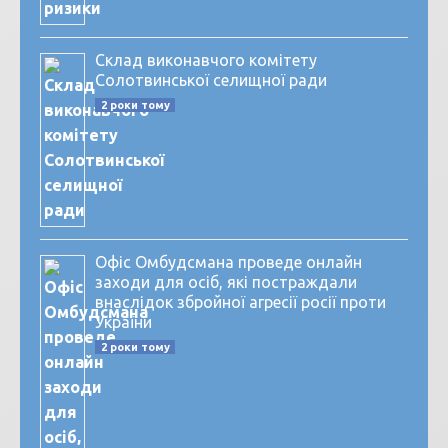
Склад виконавчого комітету
Солотвинської селищної ради
2 роки тому
Офіс Омбудсмана проведе онлайн
заходи для осіб, які постраждали
внаслідок збройної агресії росії проти
України
2 роки тому