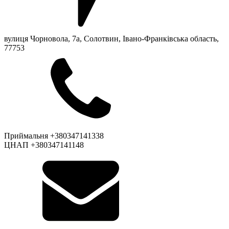
вулиця Чорновола, 7a, Солотвин, Івано-Франківська область,
77753
Приймальня +380347141338
ЦНАП +380347141148