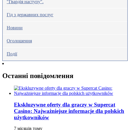
"Гвардія наступу".
Гід з державних послуг
Новини
Оголошення
Події
Останні повідомлення
Ekskluzywne oferty dla graczy w Supercat
Casino: Najważniejsze informacje dla polskich
użytkowników
7 місяців тому