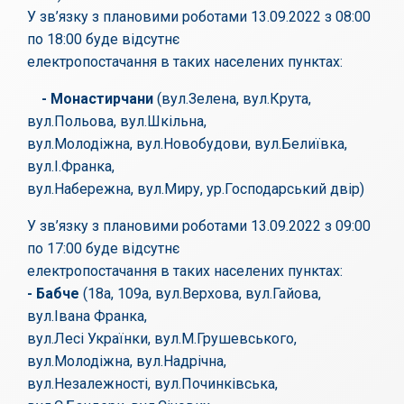
У зв’язку з плановими роботами 13.09.2022 з 08:00
по 18:00 буде відсутнє
електропостачання в таких населених пунктах:
- Монастирчани
(вул.Зелена, вул.Крута,
вул.Польова, вул.Шкільна,
вул.Молодіжна, вул.Новобудови, вул.Белиївка,
вул.І.Франка,
вул.Набережна, вул.Миру, ур.Господарський двір)
У зв’язку з плановими роботами 13.09.2022 з 09:00
по 17:00 буде відсутнє
електропостачання в таких населених пунктах:
- Бабче
(18а, 109а, вул.Верхова, вул.Гайова,
вул.Івана Франка,
вул.Лесі Українки, вул.М.Грушевського,
вул.Молодіжна, вул.Надрічна,
вул.Незалежності, вул.Починківська,