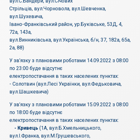
вул.С.Бандери, вул.Січових
Стрільців, вул.Чорновола, вул.Шевченка,
вул.Шухевича,
Івано-Франківський район, ур.Буківське, 53Д, 4,
72а, 143а,
вул.Винниківська, вул.Українська, б/н, 37, 182а, 65а,
2а, 88)
У зв’язку з плановими роботами 14.09.2022 з 08:00
по 23:00 буде відсутнє
електропостачання в таких населених пунктах:
- Солотвин (вул.Лесі Українки, вул.Федьковича,
вул.Шашкевича)
У зв’язку з плановими роботами 15.09.2022 з 08:00
по 18:00 буде відсутнє
електропостачання в таких населених пунктах:
- Кривець
(1А, вул.Б.Хмельницького,
вул.І.Франка, вул.М.Грушевського,