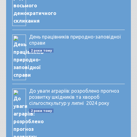
День працівників природно-заповідної
справи
2 роки тому
До уваги аграріїв: розроблено прогноз
розвитку шкідників та хвороб
сільгоспкультур у липні 2024 року
2 роки тому