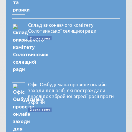
Склад виконавчого комітету
Солотвинської селищної ради
2 роки тому
Офіс Омбудсмана проведе онлайн
заходи для осіб, які постраждали
внаслідок збройної агресії росії проти
України
2 роки тому