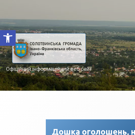
Відкрити Панель інструментів
Офіційний інформаційний веб сайт
Дошка оголошень, н