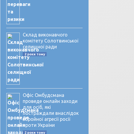
Склад виконавчого
комітету Солотвинської
селищної ради
2 роки тому
Офіс Омбудсмана
проведе онлайн заходи
для осіб, які
постраждали внаслідок
збройної агресії росії
проти України
2 роки тому