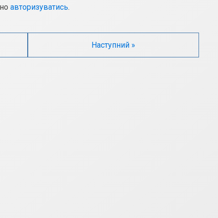
дно
авторизуватись
.
Наступний »