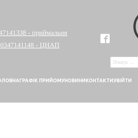
47141338 - приймальня
0347141148 - ЦНАП
Пошук:
ОЛОВНА
ГРАФІК ПРИЙОМУ
НОВИНИ
КОНТАКТИ
УВІЙТИ