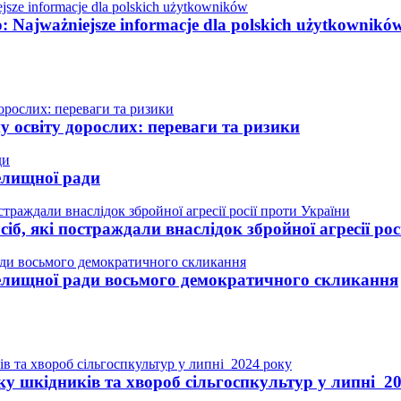
o: Najważniejsze informacje dla polskich użytkownikó
у освіту дорослих: переваги та ризики
елищної ради
іб, які постраждали внаслідок збройної агресії рос
селищної ради восьмого демократичного скликання
ку шкідників та хвороб сільгоспкультур у липні 2