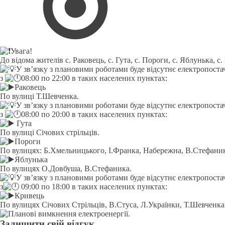
Увага!
До відома жителів с. Раковець, с. Гута, с. Пороги, с. Яблунька, с
У зв’язку з плановими роботами буде відсутнє електропоста
з
08:00 по 22:00 в таких населених пунктах:
Раковець
По вулиці Т.Шевченка.
У зв’язку з плановими роботами буде відсутнє електропоста
з
08:00 по 20:00 в таких населених пунктах:
Гута
По вулиці Січових стрільців.
Пороги
По вулицях: Б.Хмельницького, І.Франка, Набережна, В.Стефаника
Яблунька
По вулицях О.Довбуша, В.Стефаника.
У зв’язку з плановими роботами буде відсутнє електропоста
з
09:00 по 18:00 в таких населених пунктах:
Кривець
По вулицях Січових Стрільців, В.Стуса, Л.Українки, Т.Шевченка
Залишити свій відгук