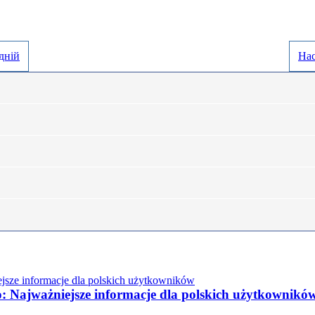
дній
На
o: Najważniejsze informacje dla polskich użytkownikó