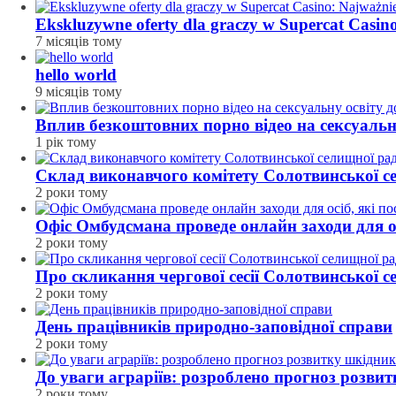
Ekskluzywne oferty dla graczy w Supercat Casin
7 місяців тому
hello world
9 місяців тому
Вплив безкоштовних порно відео на сексуальн
1 рік тому
Склад виконавчого комітету Солотвинської с
2 роки тому
Офіс Омбудсмана проведе онлайн заходи для ос
2 роки тому
Про скликання чергової сесії Солотвинської 
2 роки тому
День працівників природно-заповідної справи
2 роки тому
До уваги аграріїв: розроблено прогноз розвит
2 роки тому