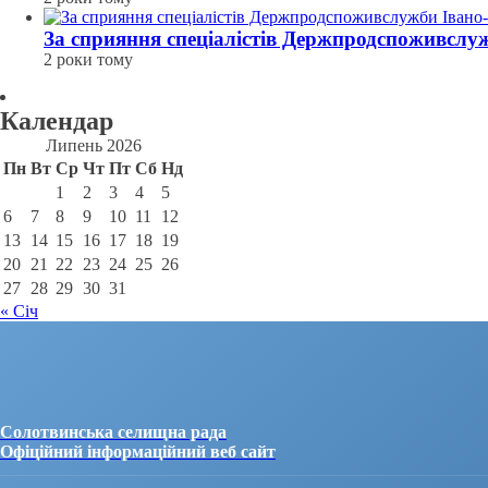
За сприяння спеціалістів Держпродспоживсл
2 роки тому
Календар
Липень 2026
Пн
Вт
Ср
Чт
Пт
Сб
Нд
1
2
3
4
5
6
7
8
9
10
11
12
13
14
15
16
17
18
19
20
21
22
23
24
25
26
27
28
29
30
31
« Січ
Солотвинська селищна рада
Офіційний інформаційний веб сайт