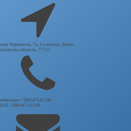
лиця Чорновола, 7a, Солотвин, Івано-
анківська область, 77753
иймальня +380347141338
АП +380347141148