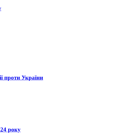
w
ії проти України
024 року