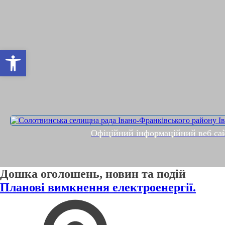
Відкрити Панель інструментів
Офіційний інформаційний веб са
Дошка оголошень, новин та подій
Планові вимкнення електроенергії.