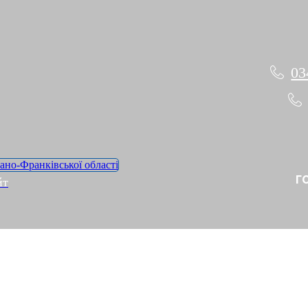
03
Г
йт