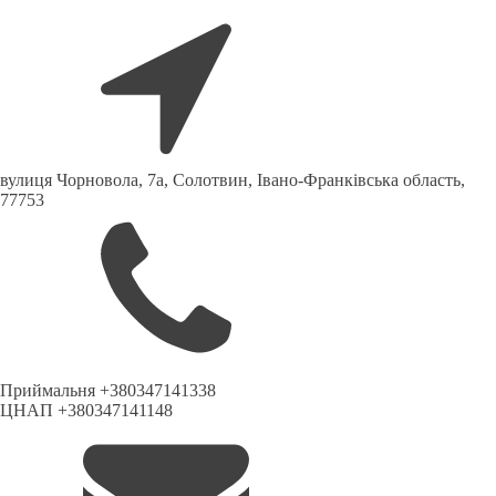
вулиця Чорновола, 7a, Солотвин, Івано-Франківська область,
77753
Приймальня +380347141338
ЦНАП +380347141148