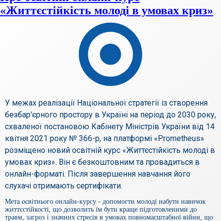
«Життєстійкість молоді в умовах криз»
У межах реалізації Національної стратегії із створення
безбар'єрного простору в Україні на період до 2030 року,
схваленої постановою Кабінету Міністрів України від 14
квітня 2021 року № 366-р, на платформі «Prometheus»
розміщено новий освітній курс «Життєстійкість молоді в
умовах криз». Він є безкоштовним та провадиться в
онлайн-форматі. Після завершення навчання його
слухачі отримають сертифікати.
Мета освітнього онлайн-курсу - допомогти молоді набути навичок
життєстійкості, що дозволить їм бути краще підготовленими до
травм, загроз і значних стресів в умовах повномасштабної війни, що