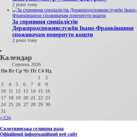
2 роки тому
За сприяння спеціалістів
Держпродспоживслужби Івано-Франківщини
споживачам повернуто кошти
2 роки тому
Календар
Серпень 2026
Пн
Вт
Ср
Чт
Пт
Сб
Нд
1
2
3
4
5
6
7
8
9
10
11
12
13
14
15
16
17
18
19
20
21
22
23
24
25
26
27
28
29
30
31
« Січ
Солотвинська селищна рада
Офіційний інформаційний веб сайт