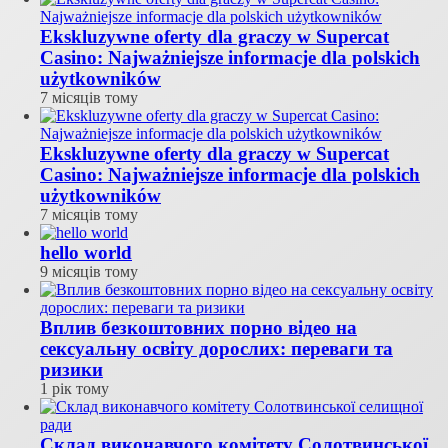
Ekskluzywne oferty dla graczy w Supercat
Casino: Najważniejsze informacje dla polskich
użytkowników
7 місяців тому
Ekskluzywne oferty dla graczy w Supercat
Casino: Najważniejsze informacje dla polskich
użytkowników
7 місяців тому
hello world
9 місяців тому
Вплив безкоштовних порно відео на
сексуальну освіту дорослих: переваги та
ризики
1 рік тому
Склад виконавчого комітету Солотвинської