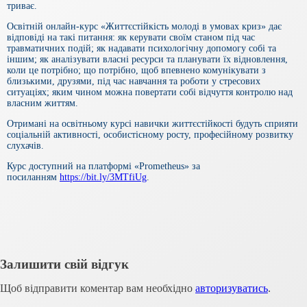
триває.
Освітній онлайн-курс «Життєстійкість молоді в умовах криз» дає
відповіді на такі питання: як керувати своїм станом під час
травматичних подій; як надавати психологічну допомогу собі та
іншим; як аналізувати власні ресурси та планувати їх відновлення,
коли це потрібно; що потрібно, щоб впевнено комунікувати з
близькими, друзями, під час навчання та роботи у стресових
ситуаціях; яким чином можна повертати собі відчуття контролю над
власним життям.
Отримані на освітньому курсі навички життєстійкості будуть сприяти
соціальній активності, особистісному росту, професійному розвитку
слухачів.
Курс доступний на платформі «Prometheus» за
посиланням
https://bit.ly/3MTfiUg
.
Залишити свій відгук
Щоб відправити коментар вам необхідно
авторизуватись
.