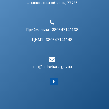
Франківська область, 77753
Приймальня +380347141338
ЦНАП +380347141148
info@solselrada.gov.ua