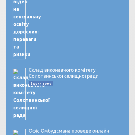
Склад виконавчого комітету
Солотвинської селищної ради
2 роки тому
Офіс Омбудсмана проведе онлайн