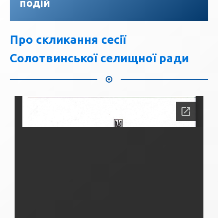
подій
Про скликання сесії
Солотвинської селищної ради