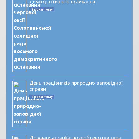
демократичного скликання
2 роки тому
День працівників природно-заповідної
справи
2 роки тому
До уваги аграріїв: розроблено прогноз