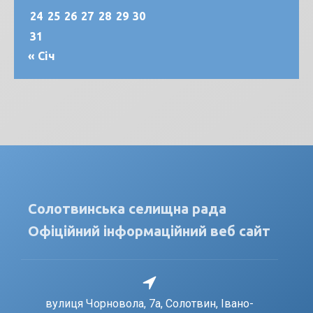
24
25
26
27
28
29
30
31
« Січ
Солотвинська селищна рада
Офіційний інформаційний веб сайт
вулиця Чорновола, 7a, Солотвин, Івано-