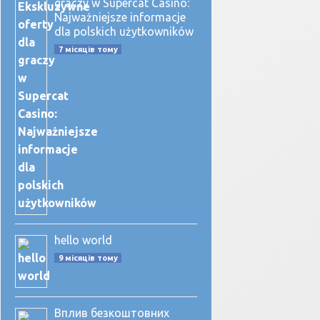
graczy w Supercat Casino:
Najważniejsze informacje
dla polskich użytkowników
7 місяців тому
hello world
9 місяців тому
Вплив безкоштовних