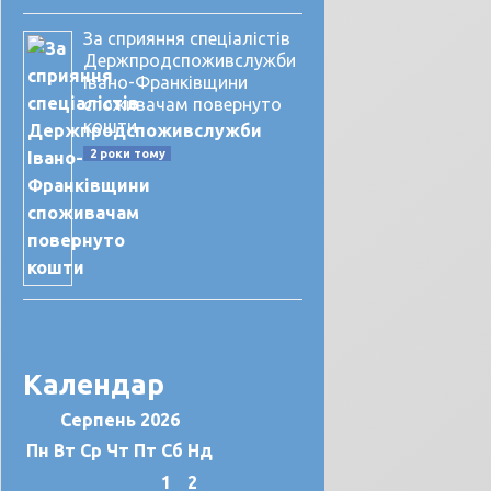
За сприяння спеціалістів
Держпродспоживслужби
Івано-Франківщини
споживачам повернуто
кошти
2 роки тому
Календар
Серпень 2026
Пн
Вт
Ср
Чт
Пт
Сб
Нд
1
2