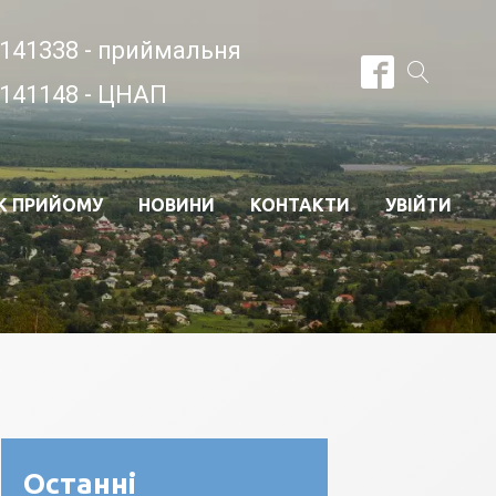
141338 - приймальня
141148 - ЦНАП
К ПРИЙОМУ
НОВИНИ
КОНТАКТИ
УВІЙТИ
Останні