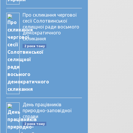
Про скликання чергової
сесії Солотвинської
селищної ради восьмого
демократичного
скликання
2 роки тому
День працівників
природно-заповідної
справи
2 роки тому