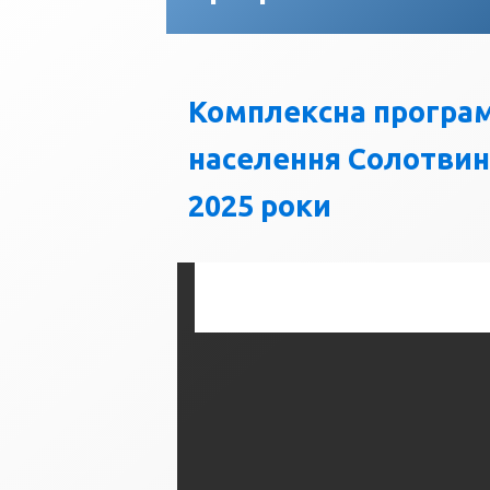
Комплексна програм
населення Солотвинс
2025 роки