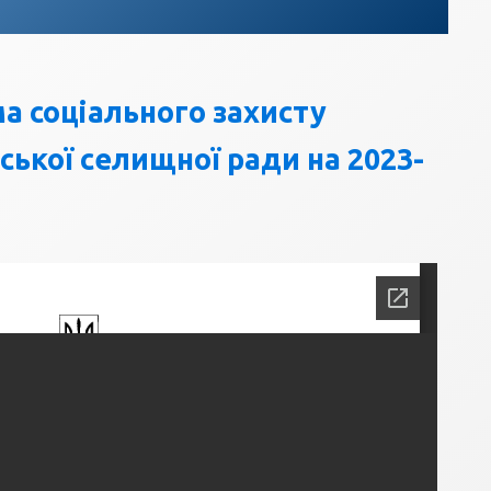
а соціального захисту
ької селищної ради на 2023-