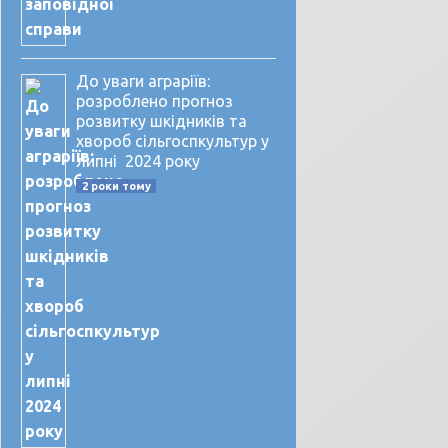
До уваги аграріїв:
розроблено прогноз
розвитку шкідників та
хвороб сільгоспкультур у
липні 2024 року
2 роки тому