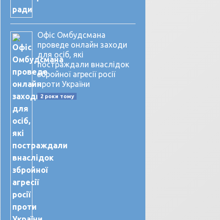
Офіс Омбудсмана
проведе онлайн заходи
для осіб, які
постраждали внаслідок
збройної агресії росії
проти України
2 роки тому