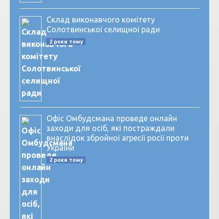
Склад виконавчого комітету
Солотвинської селищної ради
2 роки тому
Офіс Омбудсмана проведе онлайн
заходи для осіб, які постраждали
внаслідок збройної агресії росії проти
України
2 роки тому