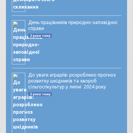
День працівників природно-заповідної
справи
2 роки тому
До уваги аграріїв: розроблено прогноз
розвитку шкідників та хвороб
сільгоспкультур у липні 2024 року
2 роки тому