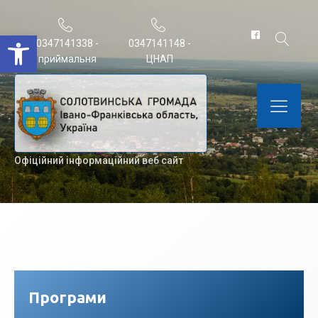
Відкрити Панель інструментів
0347141338 -
0347141148 -
приймальня
ЦНАП
Офіційний інформаційний веб сайт
Програми