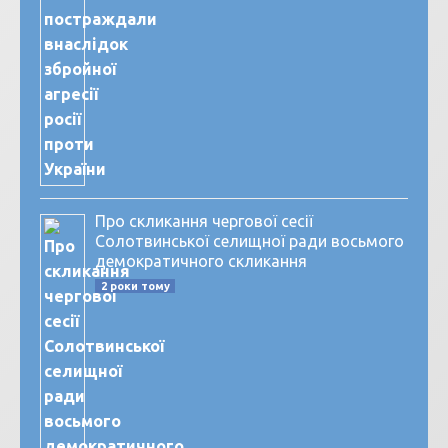
Про скликання чергової сесії
Солотвинської селищної ради восьмого
демократичного скликання
2 роки тому