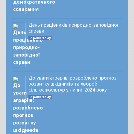
День працівників природно-заповідної
справи
2 роки тому
До уваги аграріїв: розроблено прогноз
розвитку шкідників та хвороб
сільгоспкультур у липні 2024 року
2 роки тому