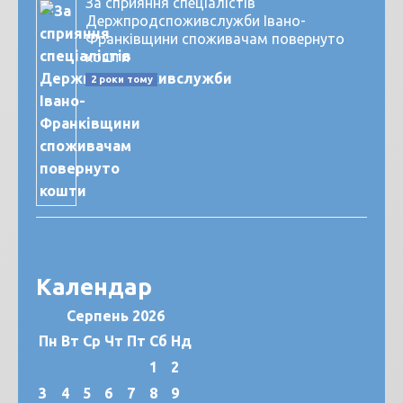
За сприяння спеціалістів
Держпродспоживслужби Івано-
Франківщини споживачам повернуто
кошти
2 роки тому
Календар
Серпень 2026
Пн
Вт
Ср
Чт
Пт
Сб
Нд
1
2
3
4
5
6
7
8
9