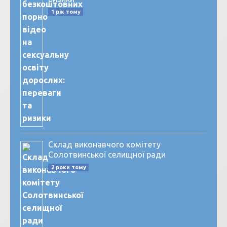
1 рік тому
Склад виконавчого комітету
Солотвинської селищної ради
2 роки тому