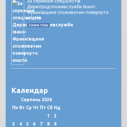
За сприяння спеціалістів
Держпродспоживслужби Івано-
Франківщини споживачам повернуто
кошти
2 роки тому
Календар
Серпень 2026
Пн
Вт
Ср
Чт
Пт
Сб
Нд
1
2
3
4
5
6
7
8
9