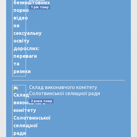
1 рік тому
Склад виконавчого комітету
Солотвинської селищної ради
2 роки тому