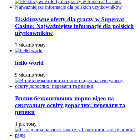
Ekskluzywne oferty dla graczy w Supercat
Casino: Najważniejsze informacje dla polskich
użytkowników
7 місяців тому
hello world
9 місяців тому
Вплив безкоштовних порно відео на
сексуальну освіту дорослих: переваги та
ризики
1 рік тому