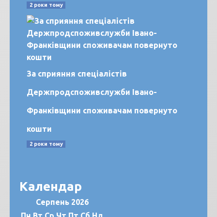
2 роки тому
За сприяння спеціалістів
Держпродспоживслужби Івано-
Франківщини споживачам повернуто
кошти
2 роки тому
Календар
Серпень 2026
Пн
Вт
Ср
Чт
Пт
Сб
Нд