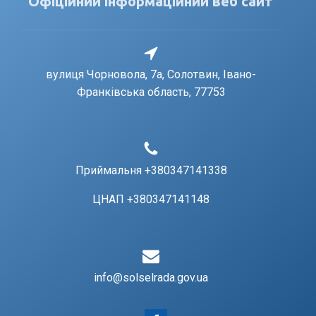
Офіційний інформаційний веб сайт
вулиця Чорновола, 7a, Солотвин, Івано-
Франківська область, 77753
Приймальня +380347141338
ЦНАП +380347141148
info@solselrada.gov.ua