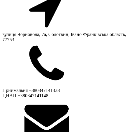
вулиця Чорновола, 7a, Солотвин, Івано-Франківська область,
77753
Приймальня +380347141338
ЦНАП +380347141148