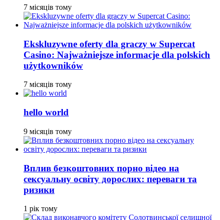
7 місяців тому
Ekskluzywne oferty dla graczy w Supercat
Casino: Najważniejsze informacje dla polskich
użytkowników
7 місяців тому
hello world
9 місяців тому
Вплив безкоштовних порно відео на
сексуальну освіту дорослих: переваги та
ризики
1 рік тому