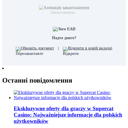
Завантаження...
Надто довго?
Обновіть документ
|
Відкрити в новій вкладці
Останні повідомлення
Ekskluzywne oferty dla graczy w Supercat
Casino: Najważniejsze informacje dla polskich
użytkowników