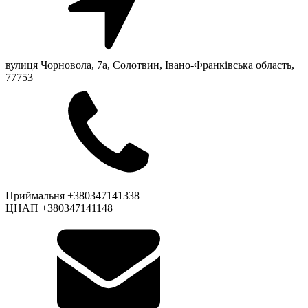
вулиця Чорновола, 7a, Солотвин, Івано-Франківська область,
77753
Приймальня +380347141338
ЦНАП +380347141148