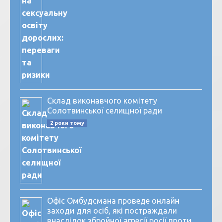
Склад виконавчого комітету
Солотвинської селищної ради
2 роки тому
Офіс Омбудсмана проведе онлайн
заходи для осіб, які постраждали
внаслідок збройної агресії росії проти