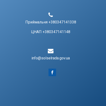
Приймальня +380347141338
ЦНАП +380347141148
info@solselrada.gov.ua