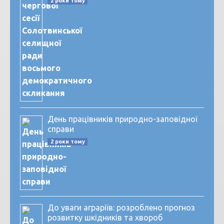
2 роки тому
День працівників природно-заповідної
справи
2 роки тому
До уваги аграріїв: розроблено прогноз
розвитку шкідників та хвороб