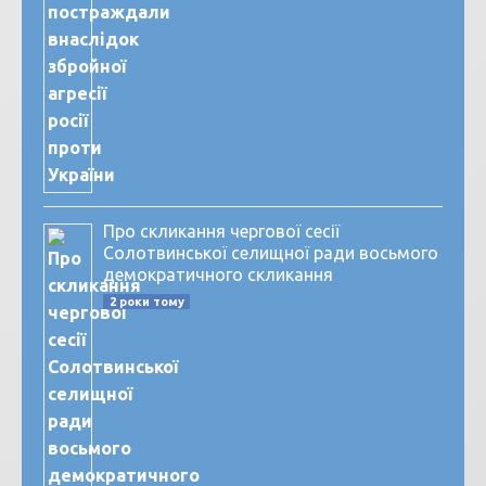
Про скликання чергової сесії
Солотвинської селищної ради восьмого
демократичного скликання
2 роки тому