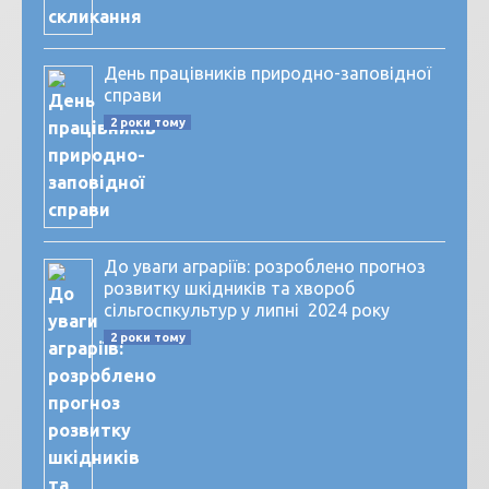
День працівників природно-заповідної
справи
2 роки тому
До уваги аграріїв: розроблено прогноз
розвитку шкідників та хвороб
сільгоспкультур у липні 2024 року
2 роки тому