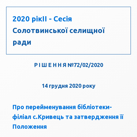
2020 рік
II - Сесія
Солотвинської селищної
ради
Р І Ш Е Н Н Я №72/02/2020
14 грудня 2020 року
Про перейменування бібліотеки-
філіал с.Кривець та затвердження її
Положення