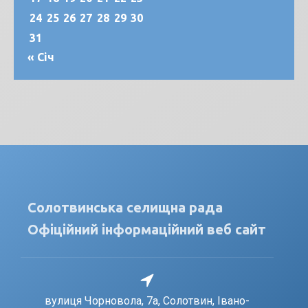
24
25
26
27
28
29
30
31
« Січ
Солотвинська селищна рада
Офіційний інформаційний веб сайт
вулиця Чорновола, 7a, Солотвин, Івано-