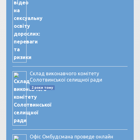
Склад виконавчого комітету
Солотвинської селищної ради
2 роки тому
Офіс Омбудсмана проведе онлайн