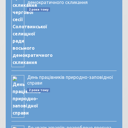
демократичного скликання
2 роки тому
День працівників природно-заповідної
справи
2 роки тому
До уваги аграріїв: розроблено прогноз