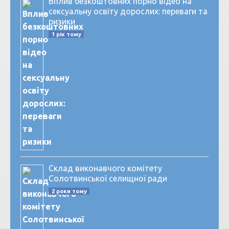
Вплив безкоштовних порно відео на
сексуальну освіту дорослих: переваги та
ризики
1 рік тому
Склад виконавчого комітету
Солотвинської селищної ради
2 роки тому