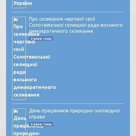
Про скликання чергової сесії
Солотвинської селищної ради восьмого
демократичного скликання
2 роки тому
День працівників природно-заповідної
справи
2 роки тому