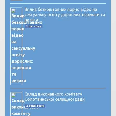
Вплив безкоштовних порно відео на
сексуальну освіту дорослих: переваги та
ризики
1 рік тому
Склад виконавчого комітету
Солотвинської селищної ради
2 роки тому