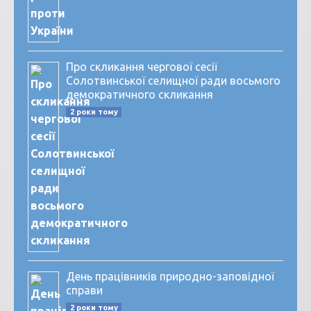
Про скликання чергової сесії
Солотвинської селищної ради восьмого
демократичного скликання
2 роки тому
День працівників природно-заповідної
справи
2 роки тому