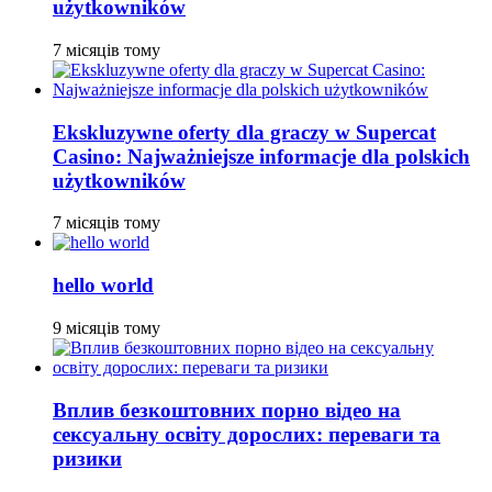
użytkowników
7 місяців тому
Ekskluzywne oferty dla graczy w Supercat
Casino: Najważniejsze informacje dla polskich
użytkowników
7 місяців тому
hello world
9 місяців тому
Вплив безкоштовних порно відео на
сексуальну освіту дорослих: переваги та
ризики