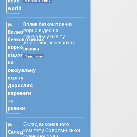
9 місяців тому
Вплив безкоштовних
порно відео на
сексуальну освіту
дорослих: переваги та
ризики
1 рік тому
Склад виконавчого
комітету Солотвинської
селищної ради