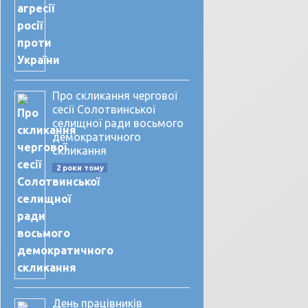
Про скликання чергової
сесії Солотвинської
селищної ради восьмого
демократичного
скликання
2 роки тому
День працівників