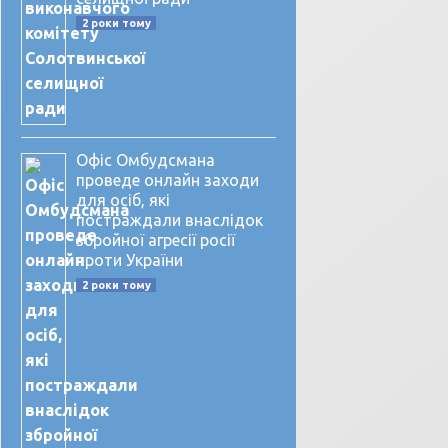
2 роки тому
Офіс Омбудсмана
проведе онлайн заходи
для осіб, які
постраждали внаслідок
збройної агресії росії
проти України
2 роки тому