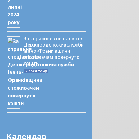
За сприяння спеціалістів
Держпродспоживслужби
Івано-Франківщини
споживачам повернуто
кошти
2 роки тому
Календар