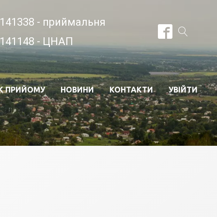
141338 - приймальня
141148 - ЦНАП
К ПРИЙОМУ
НОВИНИ
КОНТАКТИ
УВІЙТИ