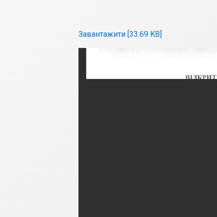
Завантажити [33.69 KB]