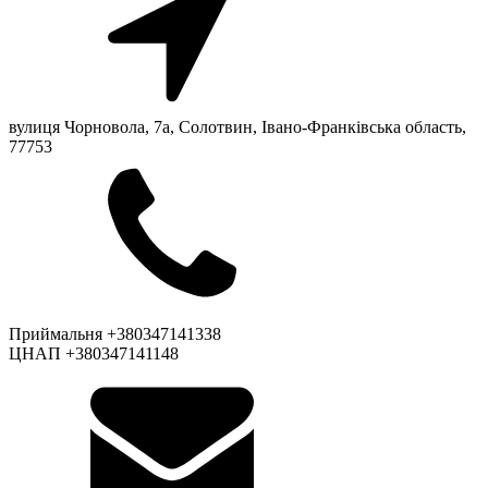
вулиця Чорновола, 7a, Солотвин, Івано-Франківська область,
77753
Приймальня +380347141338
ЦНАП +380347141148